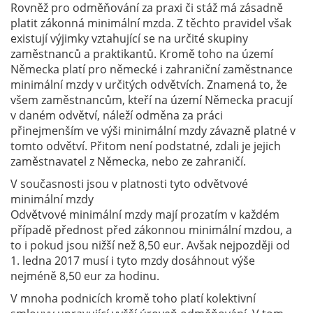
Rovněž pro odměňování za praxi či stáž má zásadně
platit zákonná minimální mzda. Z těchto pravidel však
existují výjimky vztahující se na určité skupiny
zaměstnanců a praktikantů. Kromě toho na území
Německa platí pro německé i zahraniční zaměstnance
minimální mzdy v určitých odvětvích. Znamená to, že
všem zaměstnancům, kteří na území Německa pracují
v daném odvětví, náleží odměna za práci
přinejmenším ve výši minimální mzdy závazně platné v
tomto odvětví. Přitom není podstatné, zdali je jejich
zaměstnavatel z Německa, nebo ze zahraničí.
V současnosti jsou v platnosti tyto odvětvové
minimální mzdy
Odvětvové minimální mzdy mají prozatím v každém
případě přednost před zákonnou minimální mzdou, a
to i pokud jsou nižší než 8,50 eur. Avšak nejpozději od
1. ledna 2017 musí i tyto mzdy dosáhnout výše
nejméně 8,50 eur za hodinu.
V mnoha podnicích kromě toho platí kolektivní