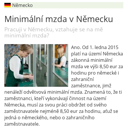
Německo
Minimální mzda v Německu
Pracuji v Německu, vztahuje se na mě
minimální mzda?
Ano. Od 1. ledna 2015
platí na území Německa
zákonná minimální
mzda ve výši 8,50 eur za
hodinu pro německé i
zahraniční
zaměstnance, jimž
nenáleží odvětvová minimální mzda. Znamená to, že ti
zaměstnanci, kteří vykonávají činnost na území
Německa, musí za svou práci obdržet od svého
zaměstnavatele nejméně 8,50 eur za hodinu, aťuž se
jedná o německého, nebo o zahraničního
zaměstnavatele.