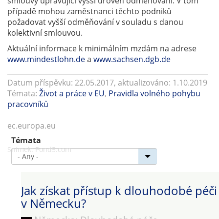
smlouvy upravující vyšší úroveň odměňování. V tom
případě mohou zaměstnanci těchto podniků
požadovat vyšší odměňování v souladu s danou
kolektivní smlouvou.
Aktuální informace k minimálním mzdám na adrese
www.mindestlohn.de
a
www.sachsen.dgb.de
Datum příspěvku: 22.05.2017, aktualizováno: 1.10.2019
Témata:
Život a práce v EU
,
Pravidla volného pohybu
pracovníků
ec.europa.eu
Témata
Snímek:
Pond5.com
Jak získat přístup k dlouhodobé péči
v Německu?