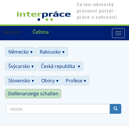
Přejít
Česko-německý
k
pracovní portál -
hlavnímu
práce v zahraničí
obsahu
Deutsch
Čeština
Togg
navi
Německo
Rakousko
Švýcarsko
Česká republika
Slovensko
Obory
Profese
Stellenanzeige schalten
Hledat