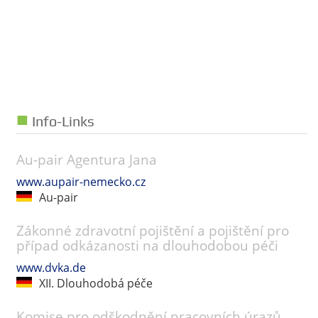
Info-Links
Au-pair Agentura Jana
www.aupair-nemecko.cz
Au-pair
Zákonné zdravotní pojištění a pojištění pro
případ odkázanosti na dlouhodobou péči
www.dvka.de
XII. Dlouhodobá péče
Komise pro odškodnění pracovních úrazů