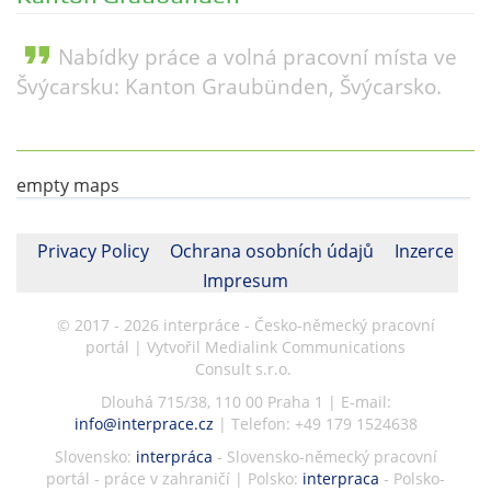
format_quote
Nabídky práce a volná pracovní místa ve
Švýcarsku: Kanton Graubünden, Švýcarsko.
empty maps
Privacy Policy
Ochrana osobních údajů
Inzerce
Impresum
© 2017 - 2026 interpráce - Česko-německý pracovní
portál | Vytvořil Medialink Communications
Consult s.r.o.
Dlouhá 715/38, 110 00 Praha 1 | E-mail:
info@interprace.cz
| Telefon: +49 179 1524638
Slovensko:
interpráca
- Slovensko-německý pracovní
portál - práce v zahraničí | Polsko:
interpraca
- Polsko-