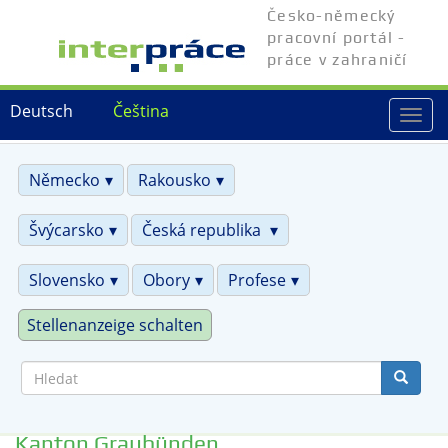
Přejít
Česko-německý
k
pracovní portál -
hlavnímu
práce v zahraničí
obsahu
Deutsch
Čeština
Togg
navi
Německo
Rakousko
Švýcarsko
Česká republika
Slovensko
Obory
Profese
Stellenanzeige schalten
Hledat
Kanton Graubünden