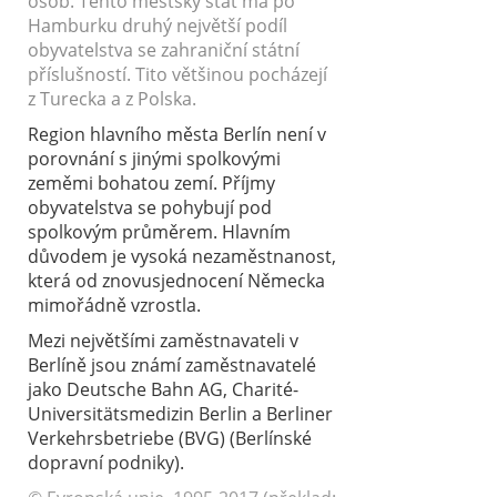
osob. Tento městský stát má po
Hamburku druhý největší podíl
obyvatelstva se zahraniční státní
příslušností. Tito většinou pocházejí
z Turecka a z Polska.
Region hlavního města Berlín není v
porovnání s jinými spolkovými
zeměmi bohatou zemí. Příjmy
obyvatelstva se pohybují pod
spolkovým průměrem. Hlavním
důvodem je vysoká nezaměstnanost,
která od znovusjednocení Německa
mimořádně vzrostla.
Mezi největšími zaměstnavateli v
Berlíně jsou známí zaměstnavatelé
jako Deutsche Bahn AG, Charité-
Universitätsmedizin Berlin a Berliner
Verkehrsbetriebe (BVG) (Berlínské
dopravní podniky).