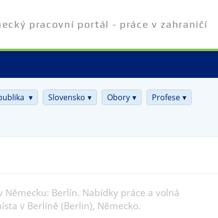
cký pracovní portál - práce v zahraničí
publika
Slovensko
Obory
Profese
v Německu: Berlín. Nabídky práce a volná
ísta v Berlíně (Berlin), Německo.