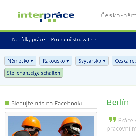
Přejít
k
Česko-něme
hlavnímu
obsahu
Nabídky práce
Pro zaměstnavatele
Německo
Rakousko
Švýcarsko
Česká re
Stellenanzeige schalten
Berlín
Sledujte nás na Facebooku
format_quote
Práce 
pracovní m