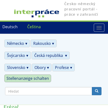
Přejít
Česko-německý
k
pracovní portál -
hlavnímu
práce v zahraničí
obsahu
Deutsch
Čeština
Togg
navi
Německo
Rakousko
Švýcarsko
Česká republika
Slovensko
Obory
Profese
Stellenanzeige schalten
Hledat
Frézař