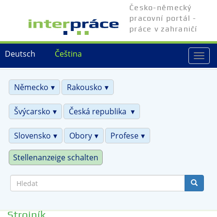
Přejít
Česko-německý
k
pracovní portál -
hlavnímu
práce v zahraničí
obsahu
Deutsch
Čeština
Togg
navi
Německo
Rakousko
Švýcarsko
Česká republika
Slovensko
Obory
Profese
Stellenanzeige schalten
Hledat
Strojník