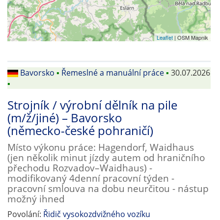
Leaflet
| OSM Mapnik
Bavorsko
▪
Řemeslné a manuální práce
▪
30.07.2026
▪
Strojník / výrobní dělník na pile
(m/ž/jiné) – Bavorsko
(německo-české pohraničí)
Místo výkonu práce: Hagendorf, Waidhaus
(jen několik minut jízdy autem od hraničního
přechodu Rozvadov–Waidhaus) -
modifikovaný 4denní pracovní týden -
pracovní smlouva na dobu neurčitou - nástup
možný ihned
Povolání:
Řidič vysokozdvižného vozíku