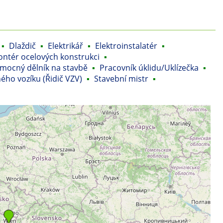
▪
Dlaždič
▪
Elektrikář
▪
Elektroinstalatér
▪
ntér ocelových konstrukci
▪
mocný dělník na stavbě
▪
Pracovník úklidu/Uklízečka
▪
ého vozíku (Řidič VZV)
▪
Stavební mistr
▪