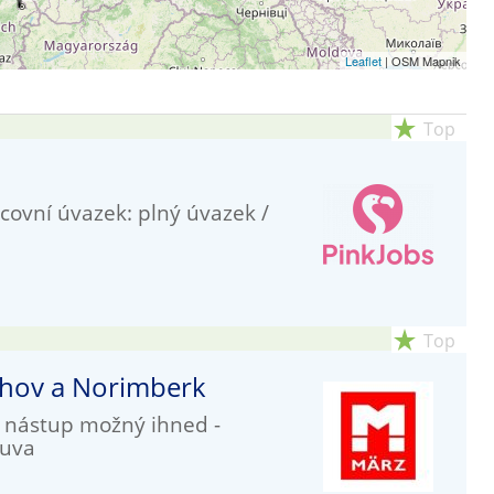
Leaflet
| OSM Mapnik
star_rate
Top
covní úvazek: plný úvazek /
star_rate
Top
ichov a Norimberk
- nástup možný ihned -
ouva