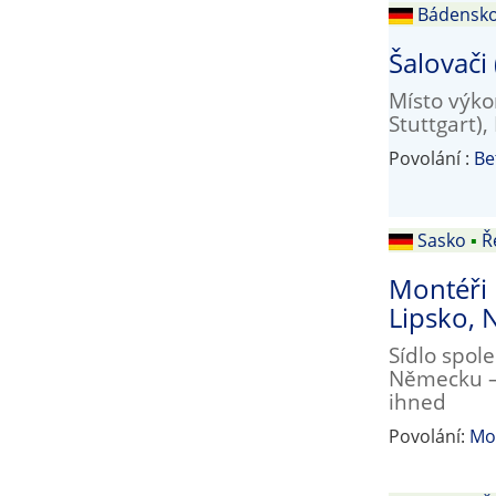
Bádensk
Šalovači
Místo výko
Stuttgart)
Povolání :
Be
Sasko
▪
Ř
Montéři 
Lipsko,
Sídlo spol
Německu – 
ihned
Povolání:
Mo