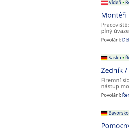
Vídeň
▪
Ř
Montéři 
Pracoviště
plný úvaze
Povolání:
Děl
Sasko
▪
Ř
Zedník /
Firemní sí
nástup mo
Povolání:
Řem
Bavorsko
Pomocný 