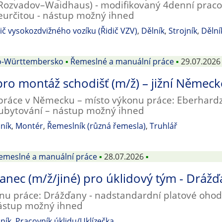
ozvadov–Waidhaus) - modifikovaný 4denní pracov
určitou - nástup možný ihned
ič vysokozdvižného vozíku (Řidič VZV)
,
Dělník
,
Strojník
,
Dělní
o-Württembersko
▪
Řemeslné a manuální práce
▪
29.07.2026
pro montáž schodišť (m/ž) – jižní Němec
 práce v Německu – místo výkonu práce: Eberhar
ubytování – nástup možný ihned
ník
,
Montér
,
Řemeslník (různá řemesla)
,
Truhlář
emeslné a manuální práce
▪
28.07.2026
▪
nec (m/ž/jiné) pro úklidový tým - Drážď
nu práce: Drážďany - nadstandardní platové ohod
nástup možný ihned
ník
,
Pracovník úklidu/Uklízečka