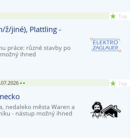
star_rate
Top
ž/jiné), Plattling -
onu práce: různé stavby po
p možný ihned
.07.2026
▪
▪
star_rate
Top
ěmecko
ina, nedaleko města Waren a
dniku - nástup možný ihned