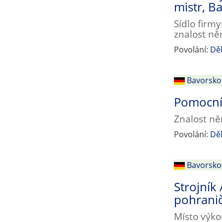
mistr, B
Sídlo firm
znalost n
Povolání:
Děl
Bavorsko
Pomocní 
Znalost ně
Povolání:
Děl
Bavorsko
Strojník
pohranič
Místo výko