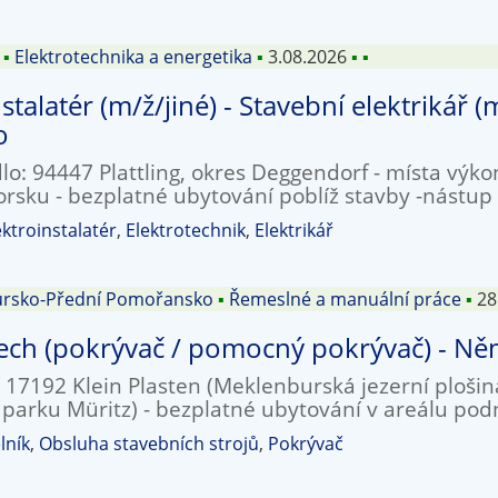
▪
Elektrotechnika a energetika
▪
3.08.2026
▪
▪
stalatér (m/ž/jiné) - Stavební elektrikář (m/
o
dlo: 94447 Plattling, okres Deggendorf - místa výk
rsku - bezplatné ubytování poblíž stavby -nástu
ektroinstalatér
,
Elektrotechnik
,
Elektrikář
rsko-Přední Pomořansko
▪
Řemeslné a manuální práce
▪
28
třech (pokrývač / pomocný pokrývač) - N
: 17192 Klein Plasten (Meklenburská jezerní ploš
parku Müritz) - bezplatné ubytování v areálu po
lník
,
Obsluha stavebních strojů
,
Pokrývač