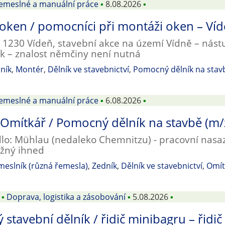
emeslné a manuální práce
▪
8.08.2026
▪
oken / pomocníci při montáži oken – Ví
: 1230 Vídeň, stavební akce na území Vídně – nás
k – znalost němčiny není nutná
ník
,
Montér
,
Dělník ve stavebnictví
,
Pomocný dělník na stav
emeslné a manuální práce
▪
6.08.2026
▪
 Omítkář / Pomocný dělník na stavbě (m/
dlo: Mühlau (nedaleko Chemnitzu) - pracovní nasa
žný ihned
eslník (různá řemesla)
,
Zedník
,
Dělník ve stavebnictví
,
Omít
▪
Doprava, logistika a zásobování
▪
5.08.2026
▪
stavební dělník / řidič minibagru – řidič