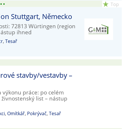
▪
▪
star_rate
Top
egion Stuttgart, Německo
osti: 72813 Würtingen (region
nástup ihned
tr
,
Tesař
rové stavby/vestavby –
ta výkonu práce: po celém
živnostenský list – nástup
kci
,
Omítkář
,
Pokrývač
,
Tesař