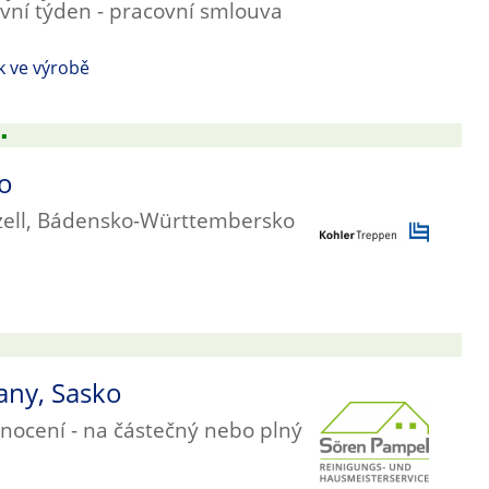
ní týden - pracovní smlouva
k ve výrobě
▪
ko
dzell, Bádensko-Württembersko
any, Sasko
nocení - na částečný nebo plný