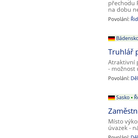
přechodu R
na dobu ne
Povolání:
Řid
Bádensk
Truhlář 
Atraktivní
- možnost 
Povolání:
Děl
Sasko
▪
Ř
Zaměstna
Místo výko
úvazek - 
Povolání:
Děl