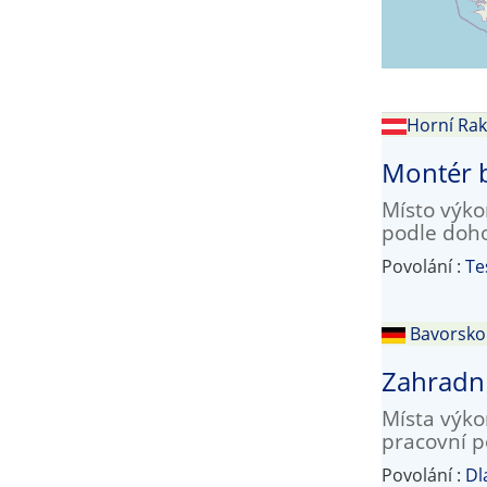
Horní Ra
Montér b
Místo výko
podle doh
Povolání :
Te
Bavorsko
Zahradní
Místa výko
pracovní 
Povolání :
Dl