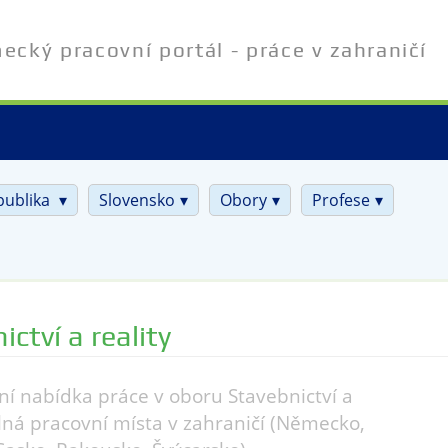
cký pracovní portál - práce v zahraničí
publika
Slovensko
Obory
Profese
ictví a reality
ní nabídka práce v oboru Stavebnictví a
volná pracovní místa v zahraničí (Německo,