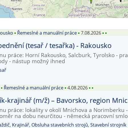
kousko
▪
Řemeslné a manuální práce
▪
7.08.2026
▪
▪
ednění (tesař / tesařka) - Rakousko
nu práce: Horní Rakousko, Salcburk, Tyrolsko - pra
ody - nástup možný ihned
sař
▪
Řemeslné a manuální práce
▪
4.08.2026
▪
▪
k-krajinář (m/ž) – Bavorsko, region Mn
nu práce: lokality v okolí Mnichova a Norimberku 
poměr na dobu neurčitou - německá pracovní sml
aždič
,
Krajinář
,
Obsluha stavebních strojů
,
Stavební strojník