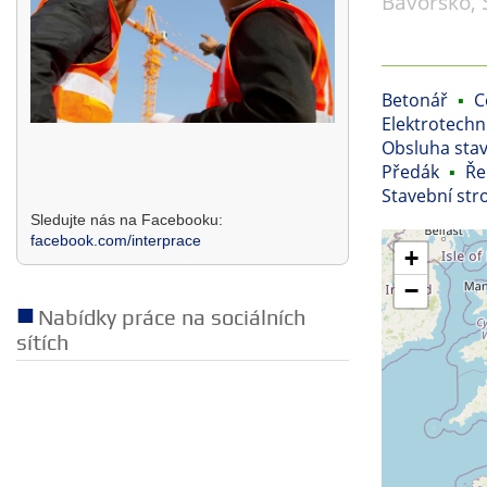
Bavorsko, 
Betonář
▪
C
Elektrotechn
Obsluha stav
Předák
▪
Ře
Stavební stro
Sledujte nás na Facebooku:
facebook.com/interprace
+
−
Nabídky práce na sociálních
sítích