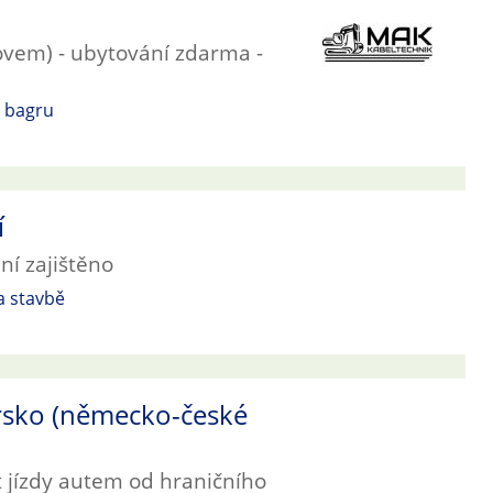
ovem) - ubytování zdarma -
č bagru
í
í zajištěno
a stavbě
vorsko (německo-české
 jízdy autem od hraničního