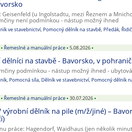
avorsko
y: Geisenfeld (u Ingolstadtu, mezi Řeznem a Mnich
ěmčiny není podmínkou - nástup možný ihned
ník ve stavebnictví
,
Pomocný dělník na stavbě
,
Předák
,
Řidi
▪
Řemeslné a manuální práce
▪
5.08.2026
▪
dělníci na stavbě - Bavorsko, v pohranič
mčiny podmínkou - nástup možný ihned - ubytován
ník
,
Pomocná síla
,
Dělník ve stavebnictví
,
Pomocný dělník n
▪
Řemeslné a manuální práce
▪
30.07.2026
▪
 / výrobní dělník na pile (m/ž/jiné) – Ba
í)
nu práce: Hagendorf, Waidhaus (jen několik minut