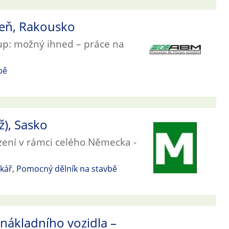
deň, Rakousko
tup: možný ihned – práce na
bě
ž), Sasko
zení v rámci celého Německa -
kář
,
Pomocný dělník na stavbě
 nákladního vozidla –