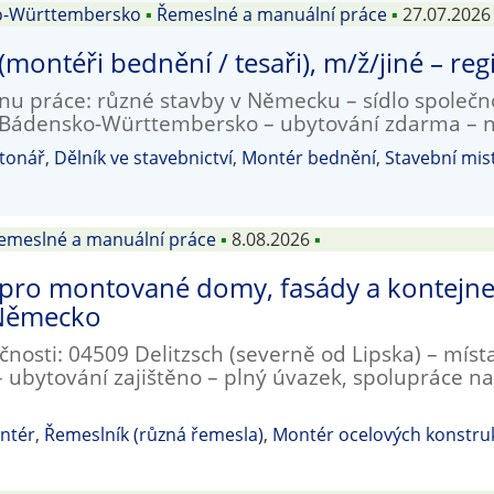
o-Württembersko
▪
Řemeslné a manuální práce
▪
27.07.2026
 (montéři bednění / tesaři), m/ž/jiné – r
nu práce: různé stavby v Německu – sídlo společn
, Bádensko-Württembersko – ubytování zdarma – 
tonář
,
Dělník ve stavebnictví
,
Montér bednění
,
Stavební mis
emeslné a manuální práce
▪
8.08.2026
▪
pro montované domy, fasády a kontejne
 Německo
ečnosti: 04509 Delitzsch (severně od Lipska) – mís
ubytování zajištěno – plný úvazek, spolupráce na 
ntér
,
Řemeslník (různá řemesla)
,
Montér ocelových konstru