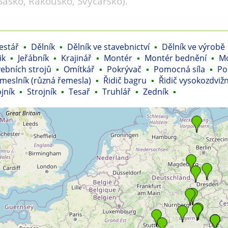
Sasko, Rakousko, Švýcarsko).
estář
▪
Dělník
▪
Dělník ve stavebnictví
▪
Dělník ve výrobě
ik
▪
Jeřábník
▪
Krajinář
▪
Montér
▪
Montér bednění
▪
Mo
ebních strojů
▪
Omítkář
▪
Pokrývač
▪
Pomocná síla
▪
Po
meslník (různá řemesla)
▪
Řidič bagru
▪
Řidič vysokozdvižn
jník
▪
Strojník
▪
Tesař
▪
Truhlář
▪
Zedník
▪