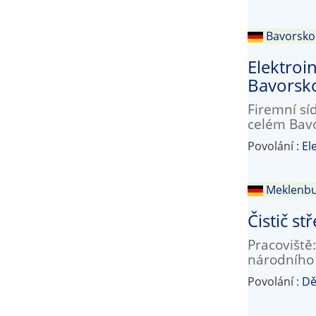
Bavorsko
Elektroin
Bavorsk
Firemní sí
celém Bavo
Povolání :
El
Meklenbu
Čistič s
Pracoviště
národního 
Povolání :
Dě