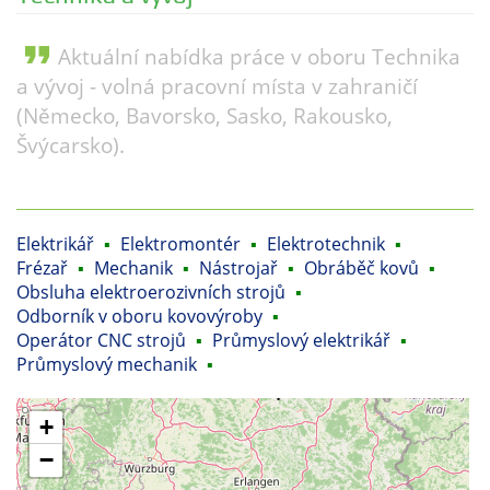
format_quote
Aktuální nabídka práce v oboru Technika
a vývoj - volná pracovní místa v zahraničí
(Německo, Bavorsko, Sasko, Rakousko,
Švýcarsko).
Elektrikář
▪
Elektromontér
▪
Elektrotechnik
▪
Frézař
▪
Mechanik
▪
Nástrojař
▪
Obráběč kovů
▪
Obsluha elektroerozivních strojů
▪
Odborník v oboru kovovýroby
▪
Operátor CNC strojů
▪
Průmyslový elektrikář
▪
Průmyslový mechanik
▪
+
−