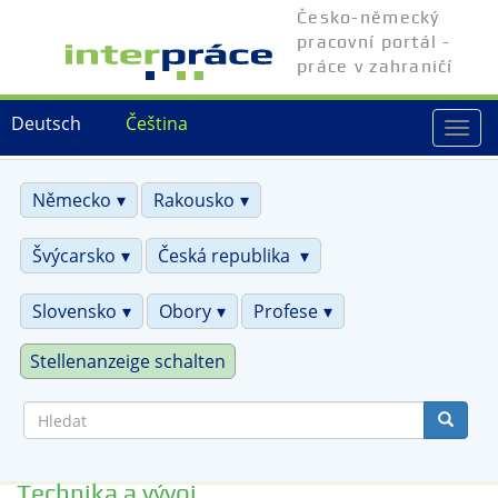
Přejít
Česko-německý
k
pracovní portál -
hlavnímu
práce v zahraničí
obsahu
Deutsch
Čeština
Togg
navi
Německo
Rakousko
Švýcarsko
Česká republika
Slovensko
Obory
Profese
Stellenanzeige schalten
Hledat
Technika a vývoj