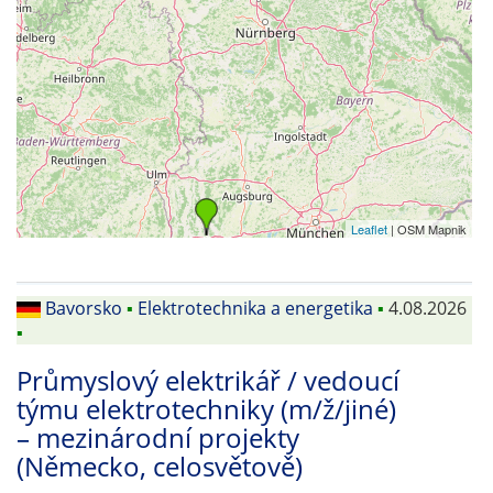
Leaflet
| OSM Mapnik
Bavorsko
▪
Elektrotechnika a energetika
▪
4.08.2026
▪
Průmyslový elektrikář / vedoucí
týmu elektrotechniky (m/ž/jiné)
– mezinárodní projekty
(Německo, celosvětově)