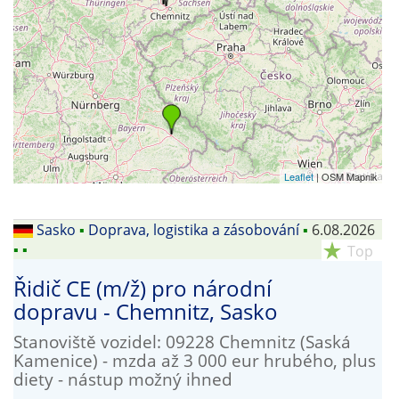
Leaflet
| OSM Mapnik
Sasko
▪
Doprava, logistika a zásobování
▪
6.08.2026
▪
▪
star_rate
Top
Řidič CE (m/ž) pro národní
dopravu - Chemnitz, Sasko
Stanoviště vozidel: 09228 Chemnitz (Saská
Kamenice) - mzda až 3 000 eur hrubého, plus
diety - nástup možný ihned