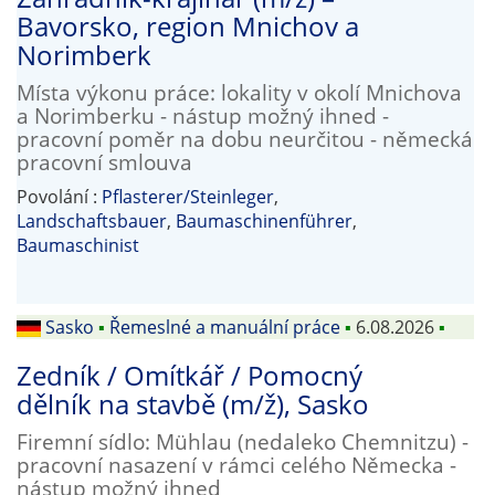
Bavorsko, region Mnichov a
Norimberk
Místa výkonu práce: lokality v okolí Mnichova
a Norimberku - nástup možný ihned -
pracovní poměr na dobu neurčitou - německá
pracovní smlouva
Povolání :
Pflasterer/Steinleger
,
Landschaftsbauer
,
Baumaschinenführer
,
Baumaschinist
Sasko
▪
Řemeslné a manuální práce
▪
6.08.2026
▪
Zedník / Omítkář / Pomocný
dělník na stavbě (m/ž), Sasko
Firemní sídlo: Mühlau (nedaleko Chemnitzu) -
pracovní nasazení v rámci celého Německa -
nástup možný ihned