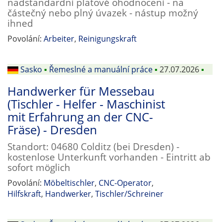
nadstandardní platové ohodnocení - na
částečný nebo plný úvazek - nástup možný
ihned
Povolání:
Arbeiter
,
Reinigungskraft
Sasko
▪
Řemeslné a manuální práce
▪
27.07.2026
▪
Handwerker für Messebau
(Tischler - Helfer - Maschinist
mit Erfahrung an der CNC-
Fräse) - Dresden
Standort: 04680 Colditz (bei Dresden) -
kostenlose Unterkunft vorhanden - Eintritt ab
sofort möglich
Povolání:
Möbeltischler
,
CNC-Operator
,
Hilfskraft
,
Handwerker
,
Tischler/Schreiner