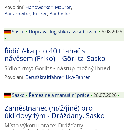
Povolání:
Handwerker
,
Maurer
,
Bauarbeiter
,
Putzer
,
Bauhelfer
Sasko
▪
Doprava, logistika a zásobování
▪
6.08.2026
▪
Řidič /-ka pro 40 t tahač s
návěsem (Friko) – Görlitz, Sasko
Sídlo firmy: Görlitz - nástup možný ihned
Povolání:
Berufskraftfahrer
,
Lkw-Fahrer
Sasko
▪
Řemeslné a manuální práce
▪
28.07.2026
▪
Zaměstnanec (m/ž/jiné) pro
úklidový tým - Drážďany, Sasko
Místo výkonu práce: Drážďany -