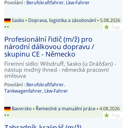
Povolání :
Berufskraftfahrer
,
Lkw-Fahrer
Sasko
▪
Doprava, logistika a zásobování
▪
5.08.2026
▪
▪
star_rate
Top
Profesionální řidič (m/ž) pro
národní dálkovou dopravu /
skupinu CE - Německo
Firemní sídlo: Wilsdruff, Sasko (u Drážďan) -
nástup možný ihned - německá pracovní
smlouva
Povolání :
Berufskraftfahrer
,
Tankwagenfahrer
,
Lkw-Fahrer
Bavorsko
▪
Řemeslné a manuální práce
▪
4.08.2026
▪
▪
star_rate
Top
Zahradník-krajinář (m/ž) –