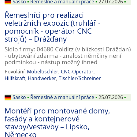
Sasko
▪
Řemeslné a manuální práce
▪
27.07.2026
▪
Řemeslníci pro realizaci
veletržních expozic (truhlář -
pomocník - operátor CNC
strojů) – Drážďany
Sídlo firmy: 04680 Colditz (v blízkosti Drážďan)
- ubytování zdarma - znalost němčiny není
podmínkou - nástup možný ihned
Povolání:
Möbeltischler
,
CNC-Operator
,
Hilfskraft
,
Handwerker
,
Tischler/Schreiner
Sasko
▪
Řemeslné a manuální práce
▪
25.07.2026
▪
Montéři pro montované domy,
fasády a kontejnerové
stavby/vestavby – Lipsko,
Německo