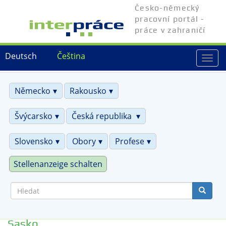
Přejít
Česko-německý
k
pracovní portál -
hlavnímu
práce v zahraničí
obsahu
Deutsch
Čeština
Togg
navi
Německo
Rakousko
Švýcarsko
Česká republika
Slovensko
Obory
Profese
Stellenanzeige schalten
Hledat
Sasko