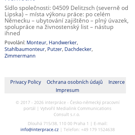
Sídlo společnosti: 04509 Delitzsch (severně od
Lipska) – místa výkonu práce: po celém
Německu – ubytování zajištěno – plný úvazek,
spolupráce na živnostenský list – nástup
ihned
Povolání:
Monteur
,
Handwerker
,
Stahlbaumonteur
,
Putzer
,
Dachdecker
,
Zimmermann
Privacy Policy
Ochrana osobních údajů
Inzerce
Impresum
© 2017 - 2026 interpráce - Česko-německý pracovní
portál | Vytvořil Medialink Communications
Consult s.r.o.
Dlouhá 715/38, 110 00 Praha 1 | E-mail:
info@interprace.cz
| Telefon: +49 179 1524638