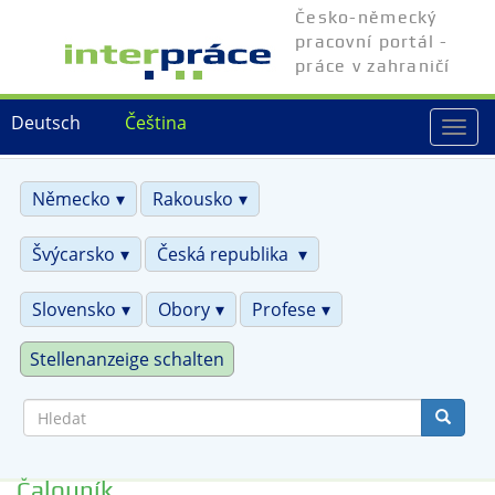
Přejít
Česko-německý
k
pracovní portál -
hlavnímu
práce v zahraničí
obsahu
Deutsch
Čeština
Togg
navi
Německo
Rakousko
Švýcarsko
Česká republika
Slovensko
Obory
Profese
Stellenanzeige schalten
Hledat
Čalouník