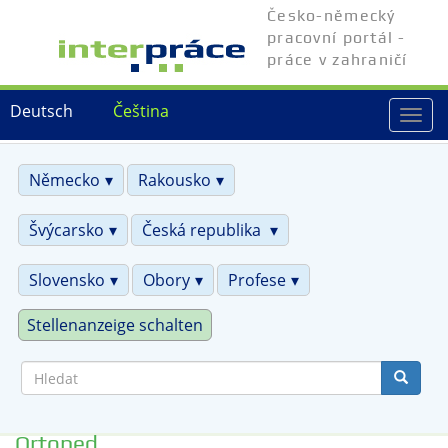
Přejít
Česko-německý
k
pracovní portál -
hlavnímu
práce v zahraničí
obsahu
Deutsch
Čeština
Togg
navi
Německo
Rakousko
Švýcarsko
Česká republika
Slovensko
Obory
Profese
Stellenanzeige schalten
Hledat
Ortoped