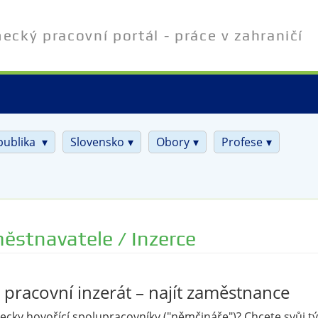
cký pracovní portál - práce v zahraničí
publika
Slovensko
Obory
Profese
ěstnavatele / Inzerce
t pracovní inzerát – najít zaměstnance
cky hovořící spolupracovníky ("němčináře")? Chcete svůj t