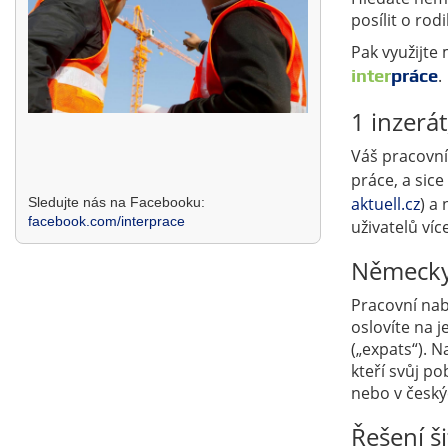
posílit o rod
Pak využijte
inter
práce
.
1 inzerát
Váš pracovní
práce, a sic
aktuell.cz
) a
Sledujte nás na Facebooku:
facebook.com/interprace
uživatelů ví
Německy 
Pracovní nab
oslovíte na j
(„expats“). N
kteří svůj po
nebo v český
Řešení š