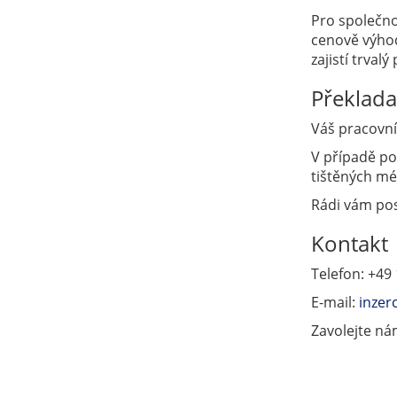
Pro společno
cenově výhod
zajistí trval
Překlada
Váš pracovní
V případě po
tištěných mé
Rádi vám pos
Kontakt
Telefon: +49
E-mail:
inzer
Zavolejte n