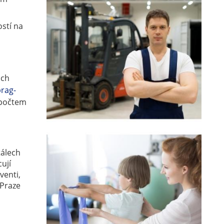
stí na
ách
rag-
 počtem
tálech
cují
venti,
 Praze