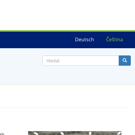
Deutsch
Čeština
Hledat
ým