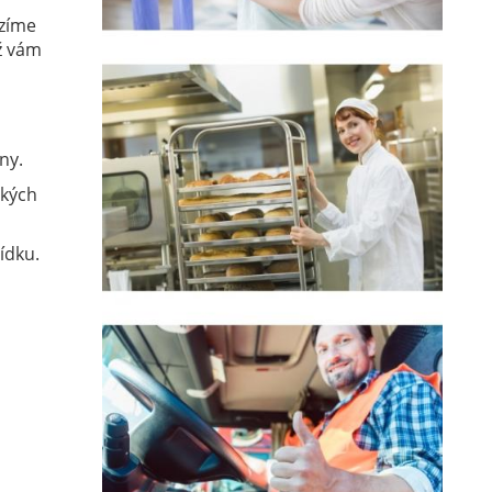
ízíme
ž vám
ny.
ckých
ídku.