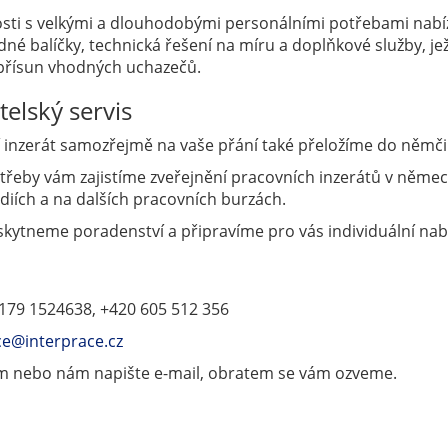
sti s velkými a dlouhodobými personálními potřebami nab
né balíčky, technická řešení na míru a doplňkové služby, je
ý přísun vhodných uchazečů.
telský servis
 inzerát samozřejmě na vaše přání také přeložíme do němči
třeby vám zajistíme zveřejnění pracovních inzerátů v něme
diích a na dalších pracovních burzách.
kytneme poradenství a připravíme pro vás individuální nab
 179 1524638, +420 605 512 356
ce@interprace.cz
ám nebo nám napište e-mail, obratem se vám ozveme.