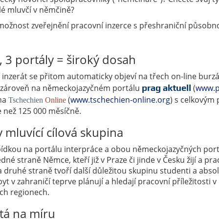
ilé mluvčí v němčině?
 možnost zveřejnění pracovní inzerce s přeshraniční působno
, 3 portály = široký dosah
 inzerát se přitom automaticky objeví na třech on-line burz
e zároveň na německojazyčném portálu
prag aktuell
(
www.p
 na
(
www.tschechien-online.org
) s celkovým
Tschechien
Online
ce než 125 000 měsíčně.
mluvící cílová skupina
ídkou na portálu interpráce a obou německojazyčných por
edné straně Němce, kteří již v Praze či jinde v Česku žijí a pra
a druhé straně tvoří další důležitou skupinu studenti a absol
byt v zahraničí teprve plánují a hledají pracovní příležitosti v
ch regionech.
itá na míru