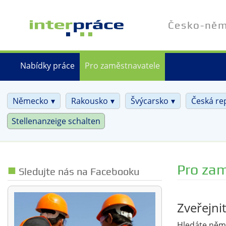
Přejít
k
Česko-něme
hlavnímu
obsahu
Nabídky práce
Pro zaměstnavatele
Německo
Rakousko
Švýcarsko
Česká re
Stellenanzeige schalten
Pro zam
Sledujte nás na Facebooku
Zveřejni
Hledáte něme