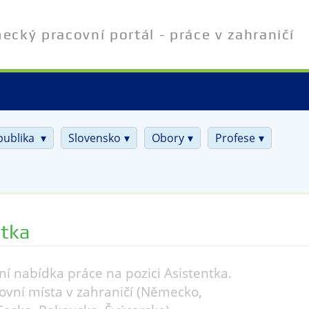
cký pracovní portál - práce v zahraničí
publika
Slovensko
Obory
Profese
ntka
ní nabídka práce na pozici Asistentka.
ovní místa v zahraničí (Německo,