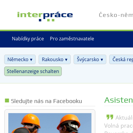
Přejít
k
Česko-něme
hlavnímu
obsahu
Nabídky práce
Pro zaměstnavatele
Německo
Rakousko
Švýcarsko
Česká re
Stellenanzeige schalten
Asiste
Sledujte nás na Facebooku
format_quote
Aktuál
Volná prac