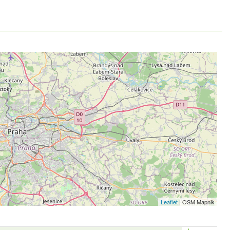
Leaflet
| OSM Mapnik