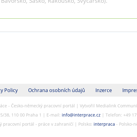
Bavorsko, Sasko, Rakousko, Švýcarsko).
y Policy
Ochrana osobních údajů
Inzerce
Impr
ráce - Česko-německý pracovní portál | Vytvořil Medialink Communic
5/38, 110 00 Praha 1 | E-mail:
info@interprace.cz
| Telefon: +49 1
pracovní portál - práce v zahraničí | Polsko:
interpraca
- Polsko-n