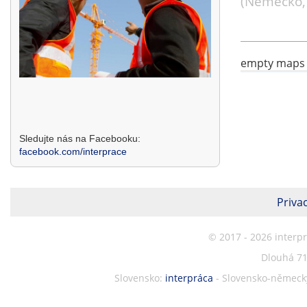
(Německo, 
empty maps
Sledujte nás na Facebooku:
facebook.com/interprace
Privac
© 2017 - 2026 interp
Dlouhá 71
Slovensko:
interpráca
- Slovensko-německý 