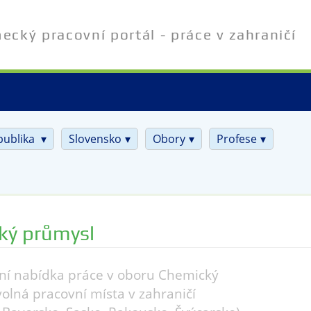
cký pracovní portál - práce v zahraničí
publika
Slovensko
Obory
Profese
ký průmysl
ní nabídka práce v oboru Chemický
volná pracovní místa v zahraničí