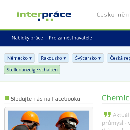
Přejít
k
Česko-něme
hlavnímu
obsahu
Nabídky práce
Pro zaměstnavatele
Německo
Rakousko
Švýcarsko
Česká re
Stellenanzeige schalten
Chemic
Sledujte nás na Facebooku
format_quote
Aktuál
průmysl - 