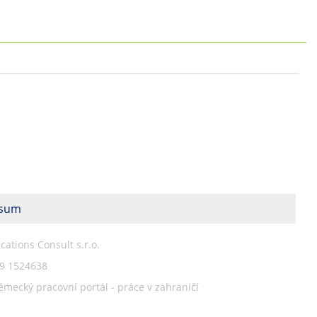
esum
ations Consult s.r.o.
79 1524638
ěmecký pracovní portál - práce v zahraničí