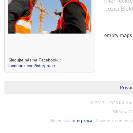
(Německo, 
pozici Ele
empty maps
Sledujte nás na Facebooku:
facebook.com/interprace
Privac
© 2017 - 2026 interp
Dlouhá 71
Slovensko:
interpráca
- Slovensko-německý 