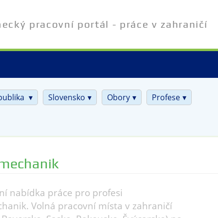
cký pracovní portál - práce v zahraničí
publika
Slovensko
Obory
Profese
omechanik
ní nabídka práce pro profesi
hanik. Volná pracovní místa v zahraničí