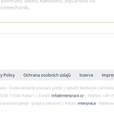
Bavorsko, Sasko, Rakousko, Švýcarsko) na
ktromechanik.
y Policy
Ochrana osobních údajů
Inzerce
Impr
ráce - Česko-německý pracovní portál | Vytvořil Medialink Communic
5/38, 110 00 Praha 1 | E-mail:
info@interprace.cz
| Telefon: +49 1
pracovní portál - práce v zahraničí | Polsko:
interpraca
- Polsko-n