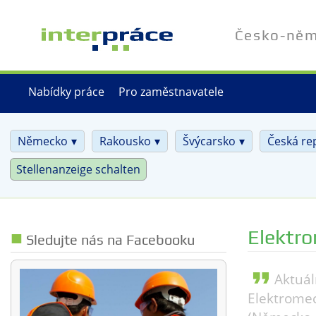
Přejít
k
Česko-něme
hlavnímu
obsahu
Nabídky práce
Pro zaměstnavatele
Německo
Rakousko
Švýcarsko
Česká re
Stellenanzeige schalten
Elektr
Sledujte nás na Facebooku
format_quote
Aktuál
Elektromec