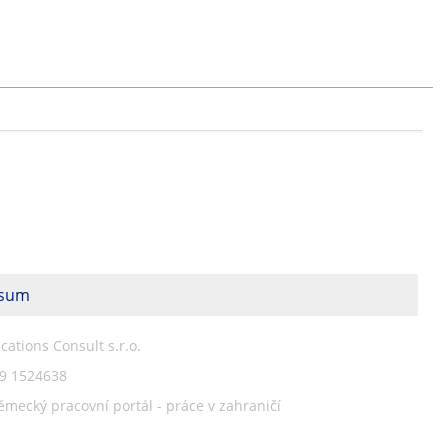
esum
ations Consult s.r.o.
79 1524638
ěmecký pracovní portál - práce v zahraničí