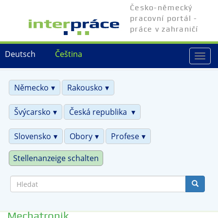
Přejít
Česko-německý
k
pracovní portál -
hlavnímu
práce v zahraničí
obsahu
Deutsch
Čeština
Togg
navi
Německo
Rakousko
Švýcarsko
Česká republika
Slovensko
Obory
Profese
Stellenanzeige schalten
Hledat
Mechatronik