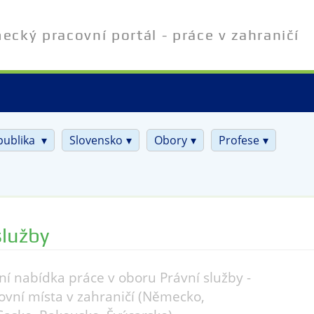
cký pracovní portál - práce v zahraničí
publika
Slovensko
Obory
Profese
služby
ní nabídka práce v oboru Právní služby -
ovní místa v zahraničí (Německo,