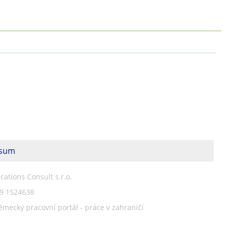
esum
ations Consult s.r.o.
79 1524638
ěmecký pracovní portál - práce v zahraničí