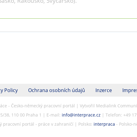
Sasko, Rakousko, Švýcarsko).
y Policy
Ochrana osobních údajů
Inzerce
Impr
ráce - Česko-německý pracovní portál | Vytvořil Medialink Communic
5/38, 110 00 Praha 1 | E-mail:
info@interprace.cz
| Telefon: +49 1
pracovní portál - práce v zahraničí | Polsko:
interpraca
- Polsko-n