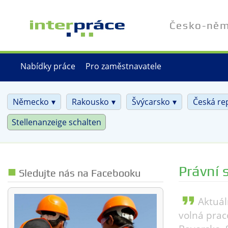
Přejít
k
Česko-něme
hlavnímu
obsahu
Nabídky práce
Pro zaměstnavatele
Německo
Rakousko
Švýcarsko
Česká re
Stellenanzeige schalten
Právní 
Sledujte nás na Facebooku
format_quote
Aktuál
volná prac