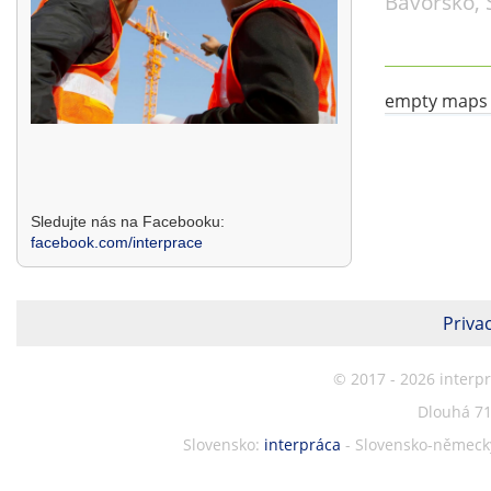
Bavorsko, 
empty maps
Sledujte nás na Facebooku:
facebook.com/interprace
Privac
© 2017 - 2026 interp
Dlouhá 71
Slovensko:
interpráca
- Slovensko-německý 