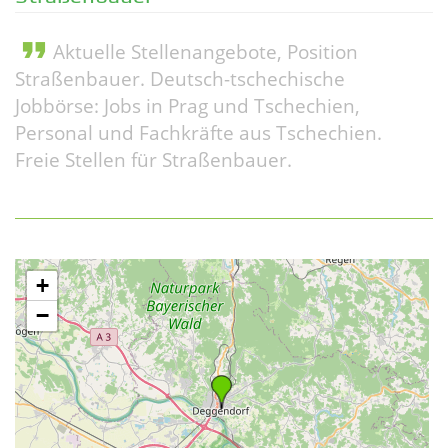
format_quote
Aktuelle Stellenangebote, Position
Straßenbauer. Deutsch-tschechische
Jobbörse: Jobs in Prag und Tschechien,
Personal und Fachkräfte aus Tschechien.
Freie Stellen für Straßenbauer.
+
−