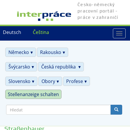
Přejít
Česko-německý
k
pracovní portál -
hlavnímu
práce v zahraničí
obsahu
Deutsch
Čeština
Togg
navi
Německo
Rakousko
Švýcarsko
Česká republika
Slovensko
Obory
Profese
Stellenanzeige schalten
Hledat
Straßenbauer