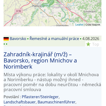
Leaflet
| OSM Mapnik
Bavorsko
▪
Řemeslné a manuální práce
▪
4.08.2026
▪
▪
star_rate
Top
Zahradník-krajinář (m/ž) –
Bavorsko, region Mnichov a
Norimberk
Místa výkonu práce: lokality v okolí Mnichova
a Norimberku - nástup možný ihned -
pracovní poměr na dobu neurčitou - německá
pracovní smlouva
Povolání :
Pflasterer/Steinleger
,
Landschaftsbauer
,
Baumaschinenführer
,