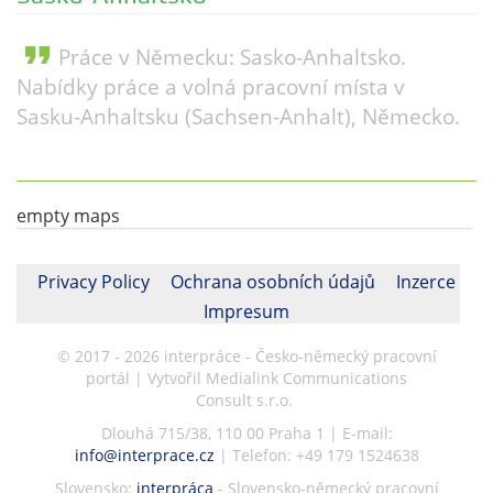
format_quote
Práce v Německu: Sasko-Anhaltsko.
Nabídky práce a volná pracovní místa v
Sasku-Anhaltsku (Sachsen-Anhalt), Německo.
empty maps
Privacy Policy
Ochrana osobních údajů
Inzerce
Impresum
© 2017 - 2026 interpráce - Česko-německý pracovní
portál | Vytvořil Medialink Communications
Consult s.r.o.
Dlouhá 715/38, 110 00 Praha 1 | E-mail:
info@interprace.cz
| Telefon: +49 179 1524638
Slovensko:
interpráca
- Slovensko-německý pracovní