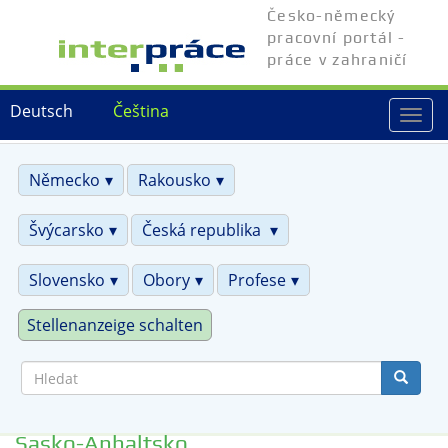
Přejít
Česko-německý
k
pracovní portál -
hlavnímu
práce v zahraničí
obsahu
Deutsch
Čeština
Togg
navi
Německo
Rakousko
Švýcarsko
Česká republika
Slovensko
Obory
Profese
Stellenanzeige schalten
Hledat
Sasko-Anhaltsko