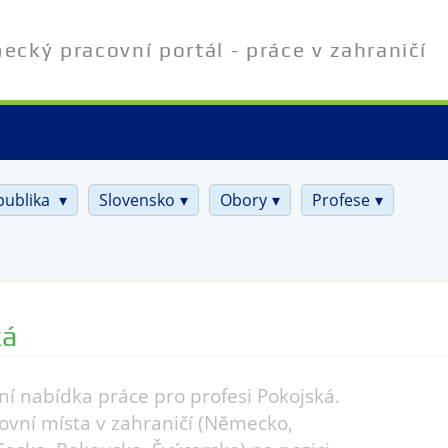
cký pracovní portál - práce v zahraničí
publika
Slovensko
Obory
Profese
ká
ní nabídka práce pro profesi Pokojská.
ovní místa v zahraničí (Německo,