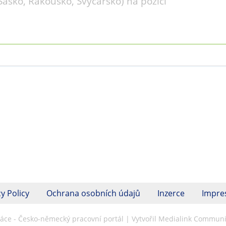
Sasko, Rakousko, Švýcarsko) na pozici
y Policy
Ochrana osobních údajů
Inzerce
Impr
ráce - Česko-německý pracovní portál | Vytvořil Medialink Communic