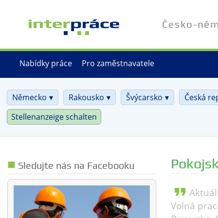
Přejít
k
Česko-něme
hlavnímu
obsahu
Nabídky práce
Pro zaměstnavatele
Německo
Rakousko
Švýcarsko
Česká re
Stellenanzeige schalten
Pokojs
Sledujte nás na Facebooku
format_quote
Aktuál
Volná prac