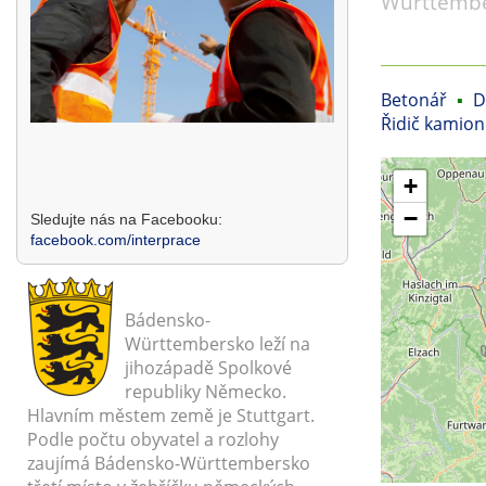
Württembe
Betonář
▪
D
Řidič kamio
+
−
Sledujte nás na Facebooku:
facebook.com/interprace
Bádensko-
Württembersko leží na
jihozápadě Spolkové
republiky Německo.
Hlavním městem země je Stuttgart.
Podle počtu obyvatel a rozlohy
zaujímá Bádensko-Württembersko