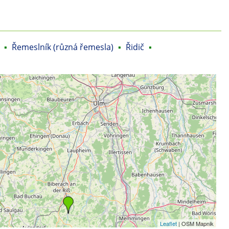
▪
Řemeslník (různá řemesla)
▪
Řidič
▪
Leaflet
| OSM Mapnik