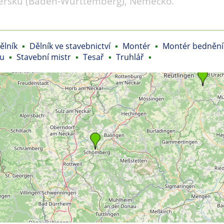
rsku (Baden-Württemberg), Německo.
ělník
▪
Dělník ve stavebnictví
▪
Montér
▪
Montér bednění
nu
▪
Stavební mistr
▪
Tesař
▪
Truhlář
▪