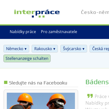
Přejít
k
Česko-něme
hlavnímu
obsahu
Nabídky práce
Pro zaměstnavatele
Německo
Rakousko
Švýcarsko
Česká re
Stellenanzeige schalten
Bádens
Sledujte nás na Facebooku
format_quote
Práce
Nabídky pr