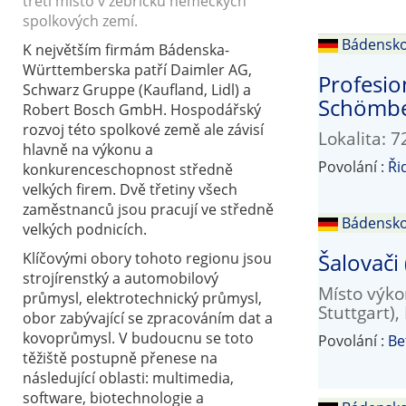
třetí místo v žebříčku německých
spolkových zemí.
Bádensk
K největším firmám Bádenska-
Württemberska patří Daimler AG,
Profesio
Schwarz Gruppe (Kaufland, Lidl) a
Schömbe
Robert Bosch GmbH. Hospodářský
rozvoj této spolkové země ale závisí
Lokalita:
hlavně na výkonu a
Povolání :
Ři
konkurenceschopnost středně
velkých firem. Dvě třetiny všech
zaměstnanců jsou pracují ve středně
Bádensk
velkých podnicích.
Šalovači
Klíčovými obory tohoto regionu jsou
strojírenstký a automobilový
Místo výko
průmysl, elektrotechnický průmysl,
Stuttgart)
obor zabývající se zpracováním dat a
kovoprůmysl. V budoucnu se toto
Povolání :
Be
těžiště postupně přenese na
následující oblasti: multimedia,
software, biotechnologie a