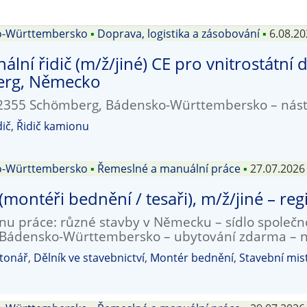
o-Württembersko
▪
Doprava, logistika a zásobování
▪
6.08.2
nální řidič (m/ž/jiné) CE pro vnitrostátní
rg, Německo
 72355 Schömberg, Bádensko-Württembersko – nás
dič
,
Řidič kamionu
o-Württembersko
▪
Řemeslné a manuální práce
▪
27.07.2026
 (montéři bednění / tesaři), m/ž/jiné – r
nu práce: různé stavby v Německu – sídlo společn
, Bádensko-Württembersko – ubytování zdarma – 
tonář
,
Dělník ve stavebnictví
,
Montér bednění
,
Stavební mis