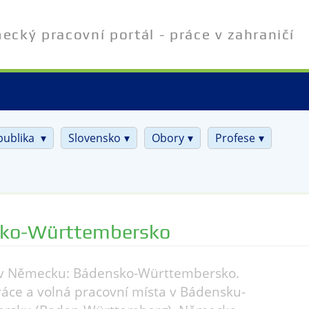
cký pracovní portál - práce v zahraničí
publika
Slovensko
Obory
Profese
ko-Württembersko
 v Německu: Bádensko-Württembersko.
áce a volná pracovní místa v Bádensku-