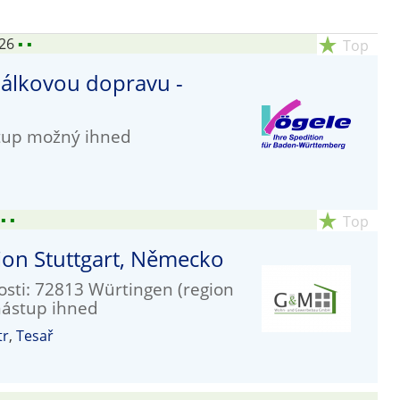
026
▪
▪
star_rate
Top
 dálkovou dopravu -
tup možný ihned
▪
▪
star_rate
Top
egion Stuttgart, Německo
osti: 72813 Würtingen (region
nástup ihned
tr
,
Tesař