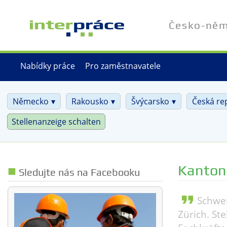
Přejít
k
Česko-něme
hlavnímu
obsahu
Nabídky práce
Pro zaměstnavatele
Německo
Rakousko
Švýcarsko
Česká re
Stellenanzeige schalten
Kanton
Sledujte nás na Facebooku
format_quote
Schwei
Zürich. St