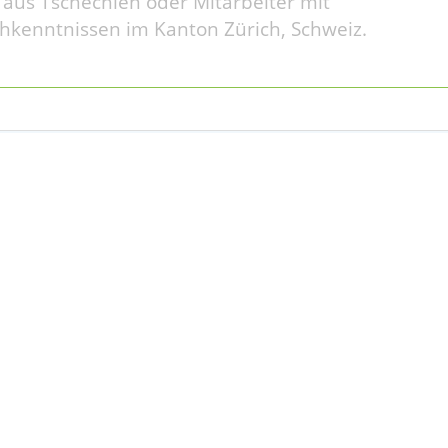
 aus Tschechien oder Mitarbeiter mit
hkenntnissen im Kanton Zürich, Schweiz.