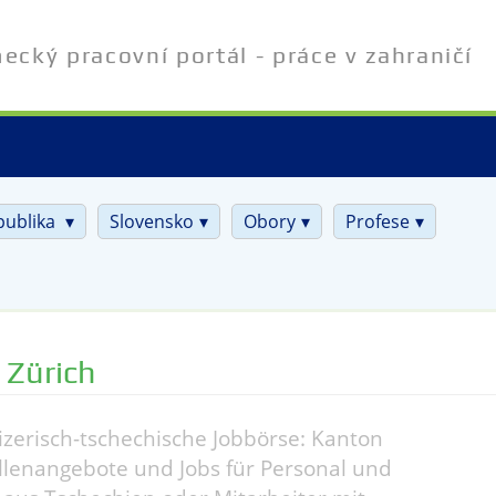
cký pracovní portál - práce v zahraničí
publika
Slovensko
Obory
Profese
 Zürich
zerisch-tschechische Jobbörse: Kanton
ellenangebote und Jobs für Personal und