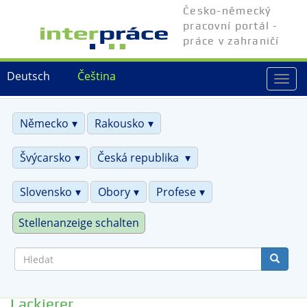
Přejít
Česko-německý
k
pracovní portál -
hlavnímu
práce v zahraničí
obsahu
Deutsch
Čeština
Togg
navi
Německo
Rakousko
Švýcarsko
Česká republika
Slovensko
Obory
Profese
Stellenanzeige schalten
Hledat
Lackierer