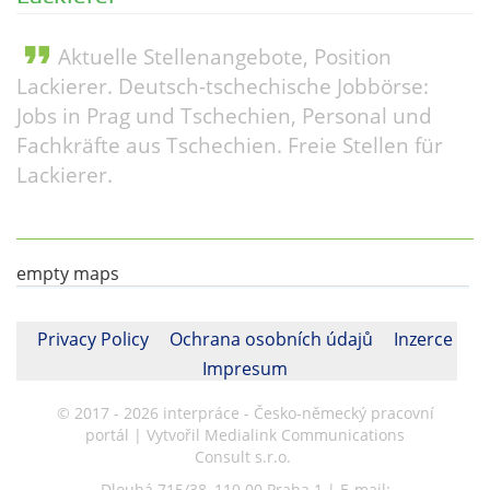
format_quote
Aktuelle Stellenangebote, Position
Lackierer. Deutsch-tschechische Jobbörse:
Jobs in Prag und Tschechien, Personal und
Fachkräfte aus Tschechien. Freie Stellen für
Lackierer.
empty maps
Privacy Policy
Ochrana osobních údajů
Inzerce
Impresum
© 2017 - 2026 interpráce - Česko-německý pracovní
portál | Vytvořil Medialink Communications
Consult s.r.o.
Dlouhá 715/38, 110 00 Praha 1 | E-mail: