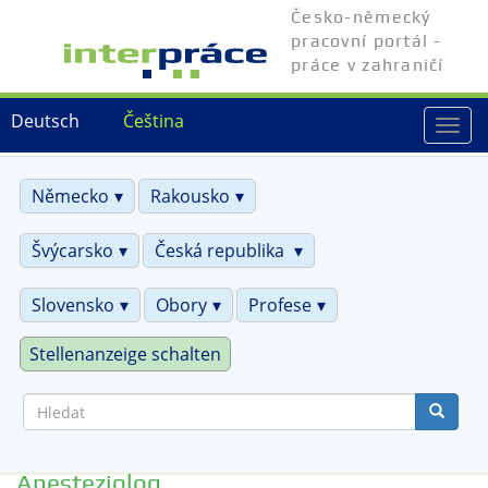
Přejít
Česko-německý
k
pracovní portál -
hlavnímu
práce v zahraničí
obsahu
Deutsch
Čeština
Togg
navi
Německo
Rakousko
Švýcarsko
Česká republika
Slovensko
Obory
Profese
Stellenanzeige schalten
Hledat
Anesteziolog