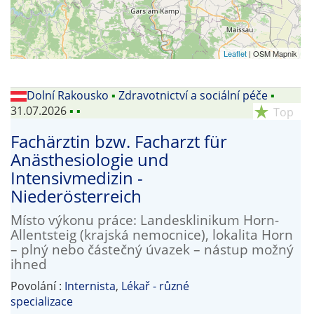
Leaflet
| OSM Mapnik
Dolní Rakousko
▪
Zdravotnictví a sociální péče
▪
31.07.2026
▪
▪
star_rate
Top
Fachärztin bzw. Facharzt für
Anästhesiologie und
Intensivmedizin -
Niederösterreich
Místo výkonu práce: Landesklinikum Horn-
Allentsteig (krajská nemocnice), lokalita Horn
– plný nebo částečný úvazek – nástup možný
ihned
Povolání :
Internista
,
Lékař - různé
specializace