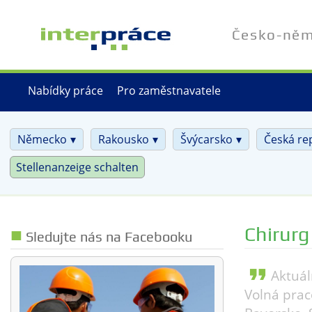
Přejít
k
Česko-něme
hlavnímu
obsahu
Nabídky práce
Pro zaměstnavatele
Německo
Rakousko
Švýcarsko
Česká re
Stellenanzeige schalten
Chirurg
Sledujte nás na Facebooku
format_quote
Aktuál
Volná prac