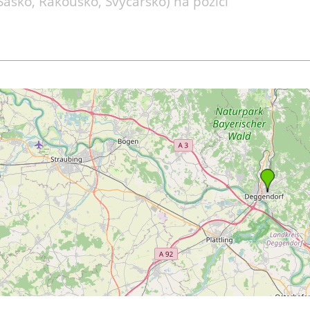
Sasko, Rakousko, Švýcarsko) na pozici