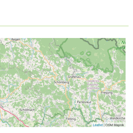
Leaflet
| OSM Mapnik