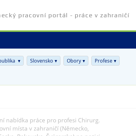
cký pracovní portál - práce v zahraničí
publika
Slovensko
Obory
Profese
ní nabídka práce pro profesi Chirurg.
ovní místa v zahraničí (Německo,