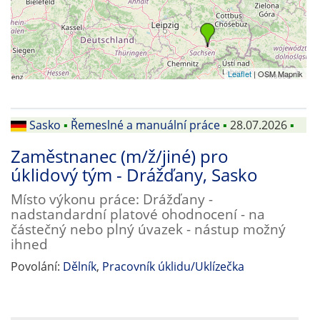
Leaflet
| OSM Mapnik
Sasko
▪
Řemeslné a manuální práce
▪
28.07.2026
▪
Zaměstnanec (m/ž/jiné) pro
úklidový tým - Drážďany, Sasko
Místo výkonu práce: Drážďany -
nadstandardní platové ohodnocení - na
částečný nebo plný úvazek - nástup možný
ihned
Povolání:
Dělník
,
Pracovník úklidu/Uklízečka