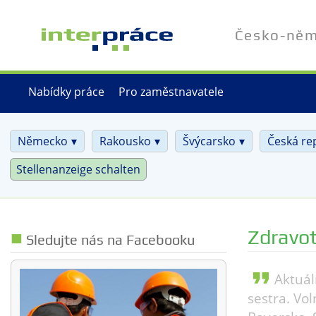
Přejít
k
Česko-něme
hlavnímu
obsahu
Nabídky práce
Pro zaměstnavatele
Německo
Rakousko
Švýcarsko
Česká re
Stellenanzeige schalten
Zdravot
Sledujte nás na Facebooku
format_quote
Aktuál
sestra. Vo