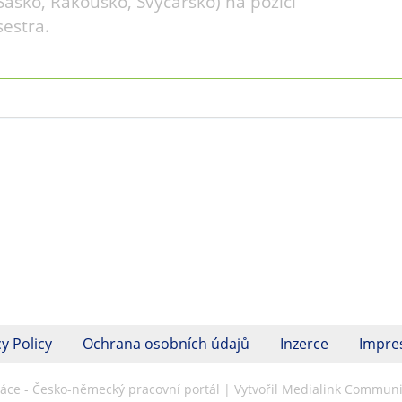
Sasko, Rakousko, Švýcarsko) na pozici
sestra.
y Policy
Ochrana osobních údajů
Inzerce
Impr
ráce - Česko-německý pracovní portál | Vytvořil Medialink Communic