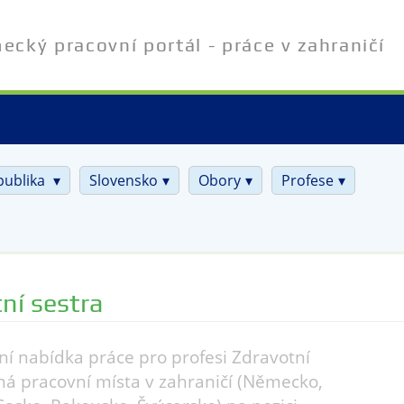
cký pracovní portál - práce v zahraničí
publika
Slovensko
Obory
Profese
ní sestra
ní nabídka práce pro profesi Zdravotní
lná pracovní místa v zahraničí (Německo,