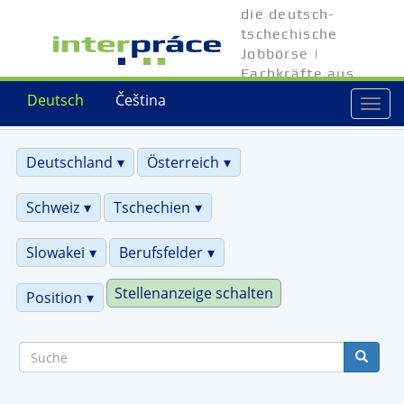
Direkt
die deutsch-
zum
tschechische
Inhalt
Jobbörse |
Fachkräfte aus
Tschechien
Deutsch
Čeština
Togg
navi
Deutschland
Österreich
Schweiz
Tschechien
Slowakei
Berufsfelder
Stellenanzeige schalten
Position
Suche