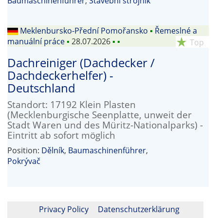
Baumaschinenführer
,
Stavební strojník
Meklenbursko-Přední Pomořansko
▪
Řemeslné a
manuální práce
▪
28.07.2026
▪
▪
star_rate
Top
Dachreiniger (Dachdecker /
Dachdeckerhelfer) -
Deutschland
Standort: 17192 Klein Plasten
(Mecklenburgische Seenplatte, unweit der
Stadt Waren und des Müritz-Nationalparks) -
Eintritt ab sofort möglich
Position:
Dělník
,
Baumaschinenführer
,
Pokrývač
Privacy Policy
Datenschutzerklärung