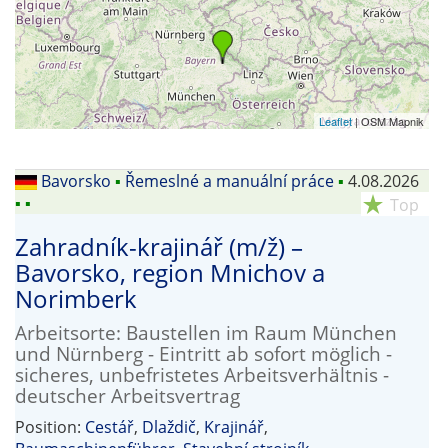
Leaflet
| OSM Mapnik
Bavorsko
▪
Řemeslné a manuální práce
▪
4.08.2026
▪
▪
star_rate
Top
Zahradník-krajinář (m/ž) –
Bavorsko, region Mnichov a
Norimberk
Arbeitsorte: Baustellen im Raum München
und Nürnberg - Eintritt ab sofort möglich -
sicheres, unbefristetes Arbeitsverhältnis -
deutscher Arbeitsvertrag
Position:
Cestář
,
Dlaždič
,
Krajinář
,