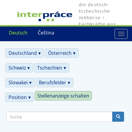
Direkt
die deutsch-
zum
tschechische
Inhalt
Jobbörse |
Fachkräfte aus
Tschechien
Deutsch
Čeština
Togg
navi
Deutschland
Österreich
Schweiz
Tschechien
Slowakei
Berufsfelder
Stellenanzeige schalten
Position
Suche