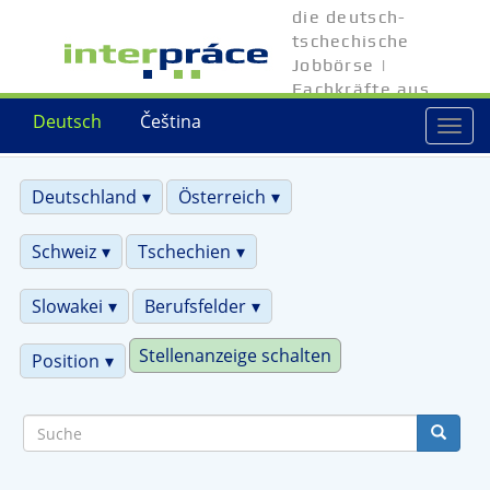
Direkt
die deutsch-
zum
tschechische
Inhalt
Jobbörse |
Fachkräfte aus
Tschechien
Deutsch
Čeština
Togg
navi
Deutschland
Österreich
Schweiz
Tschechien
Slowakei
Berufsfelder
Stellenanzeige schalten
Position
Suche