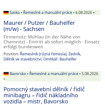
Sasko
▪
Řemeslné a manuální práce
▪
6.08.2026
▪
Maurer / Putzer / Bauhelfer
(m/w) - Sachsen
Firmensitz: Mühlau (in der Nähe von
Chemnitz) - Eintritt ab sofort möglich - Einsatz
erfolgt bundesweit
Position:
Řemeslník (různá řemesla)
,
Zedník
,
Dělník ve stavebnictví
,
Omítkář
,
Bauhelfer
Bavorsko
▪
Řemeslné a manuální práce
▪
5.08.2026
▪
Pomocný stavební dělník / řidič
minibagru – řidič nákladního
vozidla – mistr, Bavorsko