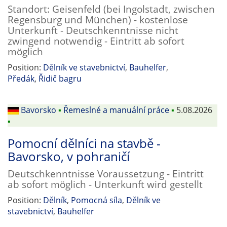
Standort: Geisenfeld (bei Ingolstadt, zwischen
Regensburg und München) - kostenlose
Unterkunft - Deutschkenntnisse nicht
zwingend notwendig - Eintritt ab sofort
möglich
Position:
Dělník ve stavebnictví
,
Bauhelfer
,
Předák
,
Řidič bagru
Bavorsko
▪
Řemeslné a manuální práce
▪
5.08.2026
▪
Pomocní dělníci na stavbě -
Bavorsko, v pohraničí
Deutschkenntnisse Voraussetzung - Eintritt
ab sofort möglich - Unterkunft wird gestellt
Position:
Dělník
,
Pomocná síla
,
Dělník ve
stavebnictví
,
Bauhelfer