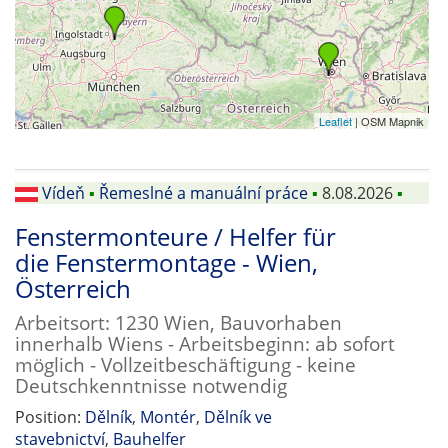
Leaflet
| OSM Mapnik
Vídeň
▪
Řemeslné a manuální práce
▪
8.08.2026
▪
Fenstermonteure / Helfer für
die Fenstermontage - Wien,
Österreich
Arbeitsort: 1230 Wien, Bauvorhaben
innerhalb Wiens - Arbeitsbeginn: ab sofort
möglich - Vollzeitbeschäftigung - keine
Deutschkenntnisse notwendig
Position:
Dělník
,
Montér
,
Dělník ve
stavebnictví
,
Bauhelfer