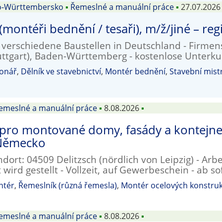
o-Württembersko
▪
Řemeslné a manuální práce
▪
27.07.2026
 (montéři bednění / tesaři), m/ž/jiné – r
: verschiedene Baustellen in Deutschland - Firme
uttgart), Baden-Württemberg - kostenlose Unterkun
onář
,
Dělník ve stavebnictví
,
Montér bednění
,
Stavební mist
emeslné a manuální práce
▪
8.08.2026
▪
pro montované domy, fasády a kontejne
 Německo
dort: 04509 Delitzsch (nördlich von Leipzig) - Arbe
wird gestellt - Vollzeit, auf Gewerbeschein - ab so
ntér
,
Řemeslník (různá řemesla)
,
Montér ocelových konstruk
emeslné a manuální práce
▪
8.08.2026
▪