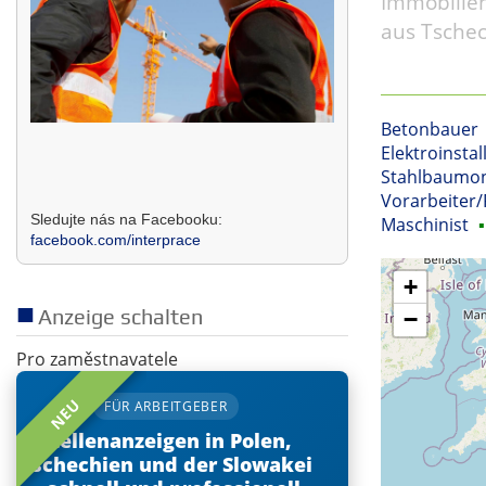
Immobilien
aus Tschec
Betonbauer
Elektroinstal
Stahlbaumo
Vorarbeiter/
Sledujte nás na Facebooku:
Maschinist
▪
facebook.com/interprace
+
Anzeige schalten
−
Pro zaměstnavatele
NEU
FÜR ARBEITGEBER
Stellenanzeigen in Polen,
Tschechien und der Slowakei