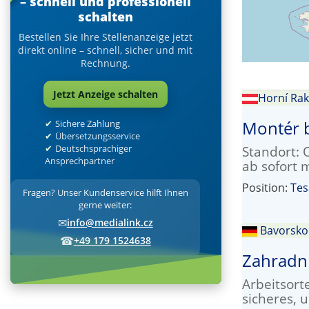
– schnell und professionell
schalten
Bestellen Sie Ihre Stellenanzeige jetzt
direkt online – schnell, sicher und mit
Rechnung.
Jetzt Anzeige schalten
Horní Ra
Montér b
Sichere Zahlung
Übersetzungsservice
Deutschsprachiger
Standort: O
Ansprechpartner
ab sofort 
Position:
Tes
Fragen? Unser Kundenservice hilft Ihnen
gerne weiter:
✉
info@medialink.cz
Bavorsko
☎
+49 179 1524638
Zahradní
Arbeitsort
sicheres, 