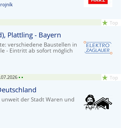
rojník
star_rate
Top
), Plattling - Bayern
rte: verschiedene Baustellen in
 - Eintritt ab sofort möglich
.07.2026
▪
▪
star_rate
Top
 Deutschland
, unweit der Stadt Waren und