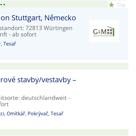
▪
▪
star_rate
Top
egion Stuttgart, Německo
nstandort: 72813 Würtingen
ft - ab sofort
r
,
Tesař
rové stavby/vestavby –
itsorte: deutschlandweit -
fort
ci
,
Omítkář
,
Pokrývač
,
Tesař