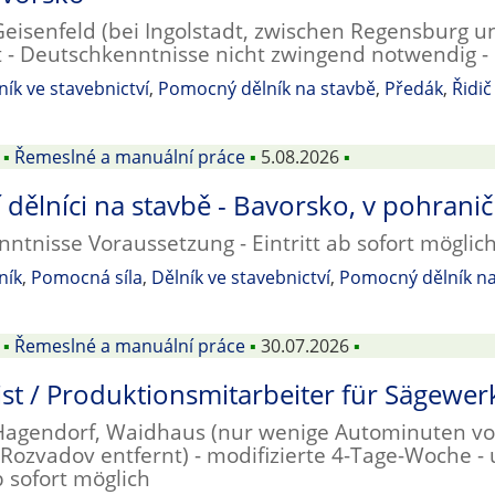
Geisenfeld (bei Ingolstadt, zwischen Regensburg 
 - Deutschkenntnisse nicht zwingend notwendig - E
ník ve stavebnictví
,
Pomocný dělník na stavbě
,
Předák
,
Řidič
▪
Řemeslné a manuální práce
▪
5.08.2026
▪
dělníci na stavbě - Bavorsko, v pohranič
ntnisse Voraussetzung - Eintritt ab sofort möglich 
ník
,
Pomocná síla
,
Dělník ve stavebnictví
,
Pomocný dělník na
▪
Řemeslné a manuální práce
▪
30.07.2026
▪
st / Produktionsmitarbeiter für Sägewer
 Hagendorf, Waidhaus (nur wenige Autominuten 
ozvadov entfernt) - modifizierte 4-Tage-Woche - u
ab sofort möglich