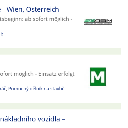
 - Wien, Österreich
sbeginn: ab sofort möglich -
bě
fort möglich - Einsatz erfolgt
kář
,
Pomocný dělník na stavbě
 nákladního vozidla –