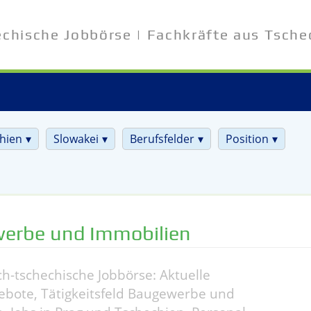
echische Jobbörse | Fachkräfte aus Tsche
hien
Slowakei
Berufsfelder
Position
erbe und Immobilien
h-tschechische Jobbörse: Aktuelle
ebote, Tätigkeitsfeld Baugewerbe und