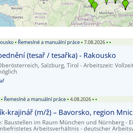
kousko
▪
Řemeslné a manuální práce
▪
7.08.2026
▪
▪
ednění (tesař / tesařka) - Rakousko
berösterreich, Salzburg, Tirol - Arbeitszeit: Vollze
möglich
ař
▪
Řemeslné a manuální práce
▪
4.08.2026
▪
▪
k-krajinář (m/ž) – Bavorsko, region Mn
e: Baustellen im Raum München und Nürnberg - Eint
unbefristetes Arbeitsverhältnis - deutscher Arbeits