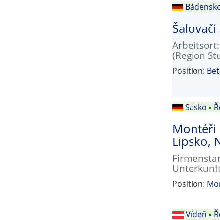
Bádensk
Šalovači
Arbeitsort
(Region St
Position:
Bet
Sasko
▪
Ř
Montéři 
Lipsko,
Firmenstan
Unterkunft 
Position:
Mo
Vídeň
▪
Ř