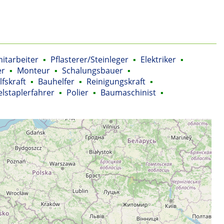
itarbeiter
▪
Pflasterer/Steinleger
▪
Elektriker
▪
er
▪
Monteur
▪
Schalungsbauer
▪
lfskraft
▪
Bauhelfer
▪
Reinigungskraft
▪
lstaplerfahrer
▪
Polier
▪
Baumaschinist
▪