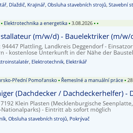
tář
,
Dlaždič
,
Krajinář
,
Obsluha stavebních strojů
,
Stavební st
▪
Elektrotechnika a energetika
▪
3.08.2026
▪
▪
stallateur (m/w/d) - Bauelektriker (m/w/d
: 94447 Plattling, Landkreis Deggendorf - Einsatzo
n - kostenlose Unterkunft in der Nähe der Baustelle
ktroinstalatér
,
Elektrotechnik
,
Elektrikář
rsko-Přední Pomořansko
▪
Řemeslné a manuální práce
▪
28
iger (Dachdecker / Dachdeckerhelfer) -
17192 Klein Plasten (Mecklenburgische Seenplatte
Nationalparks) - Eintritt ab sofort möglich
ník
,
Obsluha stavebních strojů
,
Pokrývač