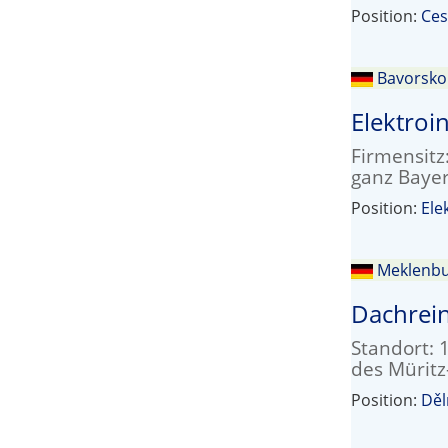
Position:
Ces
Bavorsko
Elektroin
Firmensitz
ganz Bayer
Position:
Ele
Meklenbu
Dachrein
Standort: 
des Müritz-
Position:
Děl