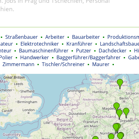
. Jobs in Prag und Tschechien, Personal
hien.
▪
Straßenbauer
▪
Arbeiter
▪
Bauarbeiter
▪
Produktionsm
lateur
▪
Elektrotechniker
▪
Kranführer
▪
Landschaftsbau
nteur
▪
Baumaschinenführer
▪
Putzer
▪
Dachdecker
▪
Hi
Polier
▪
Handwerker
▪
Baggerführer/Baggerfahrer
▪
Gabe
Zimmermann
▪
Tischler/Schreiner
▪
Maurer
▪