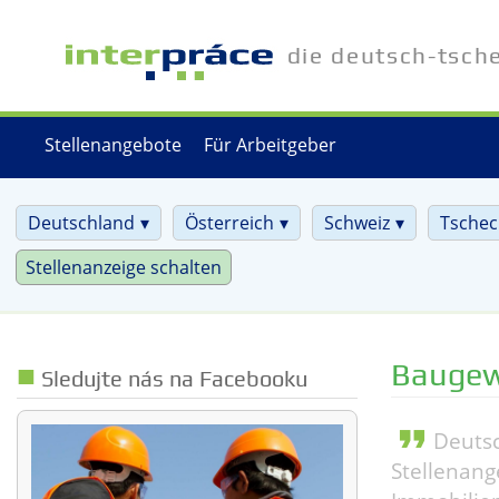
Direkt
zum
die deutsch-tsch
Inhalt
Stellenangebote
Für Arbeitgeber
Deutschland
Österreich
Schweiz
Tschec
Stellenanzeige schalten
Baugew
Sledujte nás na Facebooku
format_quote
Deutsc
Stellenang