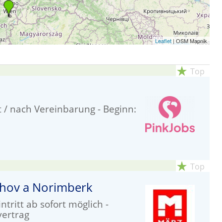
Leaflet
| OSM Mapnik
star_rate
Top
it / nach Vereinbarung - Beginn:
star_rate
Top
ichov a Norimberk
ritt ab sofort möglich -
vertrag