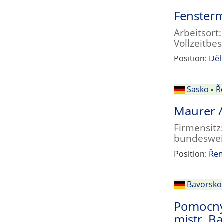
Fensterm
Arbeitsort
Vollzeitbe
Position:
Děl
Sasko
▪
Ř
Maurer /
Firmensitz:
bundeswei
Position:
Řem
Bavorsko
Pomocný 
mistr, B