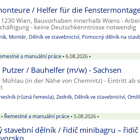
onteure / Helfer für die Fenstermontage
: 1230 Wien, Bauvorhaben innerhalb Wiens - Arbeit
schäftigung - keine Deutschkenntnisse notwendig
ník
,
Montér
,
Dělník ve stavebnictví
,
Pomocný dělník na stav
emeslné a manuální práce
▪
6.08.2026
▪
 Putzer / Bauhelfer (m/w) - Sachsen
 Mühlau (in der Nähe von Chemnitz) - Eintritt ab so
t
eslník (různá řemesla)
,
Zedník
,
Dělník ve stavebnictví
,
Omít
▪
Řemeslné a manuální práce
▪
5.08.2026
▪
stavební dělník / řidič minibagru – řidič
avorsko