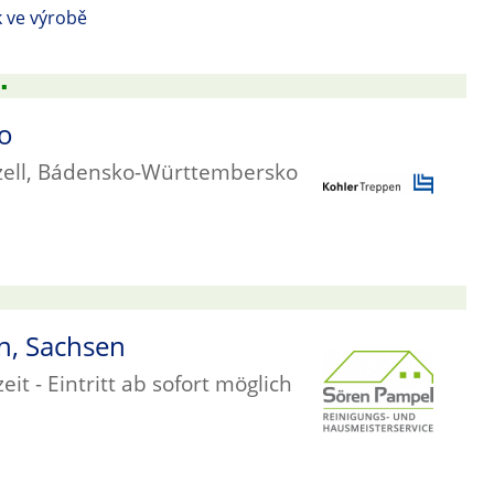
k ve výrobě
▪
ko
dzell, Bádensko-Württembersko
n, Sachsen
eit - Eintritt ab sofort möglich