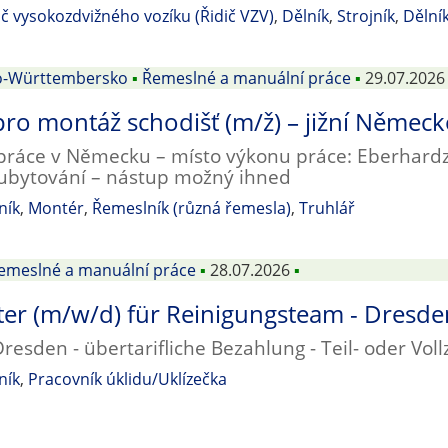
ič vysokozdvižného vozíku (Řidič VZV)
,
Dělník
,
Strojník
,
Dělní
o-Württembersko
▪
Řemeslné a manuální práce
▪
29.07.2026
pro montáž schodišť (m/ž) – jižní Němec
 práce v Německu – místo výkonu práce: Eberhar
ubytování – nástup možný ihned
ník
,
Montér
,
Řemeslník (různá řemesla)
,
Truhlář
emeslné a manuální práce
▪
28.07.2026
▪
ter (m/w/d) für Reinigungsteam - Dresde
resden - übertarifliche Bezahlung - Teil- oder Vollz
ník
,
Pracovník úklidu/Uklízečka