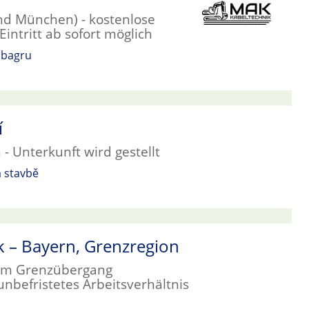
und München) - kostenlose
intritt ab sofort möglich
 bagru
í
- Unterkunft wird gestellt
 stavbě
k – Bayern, Grenzregion
vom Grenzübergang
nbefristetes Arbeitsverhältnis