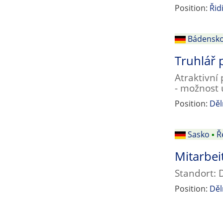
Position:
Řid
Bádensk
Truhlář 
Atraktivní
- možnost 
Position:
Děl
Sasko
▪
Ř
Mitarbei
Standort: D
Position:
Děl