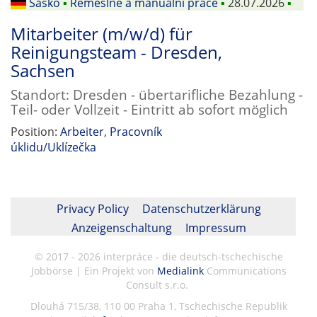
Sasko
▪
Řemeslné a manuální práce
▪
28.07.2026
▪
Mitarbeiter (m/w/d) für
Reinigungsteam - Dresden,
Sachsen
Standort: Dresden - übertarifliche Bezahlung -
Teil- oder Vollzeit - Eintritt ab sofort möglich
Position:
Arbeiter
,
Pracovník
úklidu/Uklízečka
Privacy Policy
Datenschutzerklärung
Anzeigenschaltung
Impressum
© 2017 - 2026 interpráce - die deutsch-tschechische
Jobbörse | Ein Projekt von
Medialink
Communications
Consult s.r.o.
Dlouhá 715/38, 110 00 Praha 1, Tschechische Republik