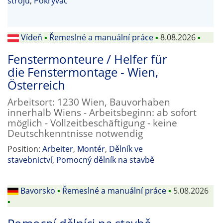
strojů
,
Pokrývač
Vídeň
▪
Řemeslné a manuální práce
▪
8.08.2026
▪
Fenstermonteure / Helfer für
die Fenstermontage - Wien,
Österreich
Arbeitsort: 1230 Wien, Bauvorhaben
innerhalb Wiens - Arbeitsbeginn: ab sofort
möglich - Vollzeitbeschäftigung - keine
Deutschkenntnisse notwendig
Position:
Arbeiter
,
Montér
,
Dělník ve
stavebnictví
,
Pomocný dělník na stavbě
Bavorsko
▪
Řemeslné a manuální práce
▪
5.08.2026
▪