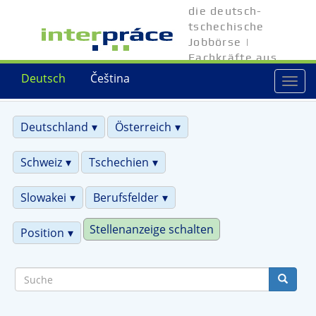
Direkt
die deutsch-
zum
tschechische
Inhalt
Jobbörse |
Fachkräfte aus
Tschechien
Deutsch
Čeština
Togg
navi
Deutschland
Österreich
Schweiz
Tschechien
Slowakei
Berufsfelder
Stellenanzeige schalten
Position
Suche