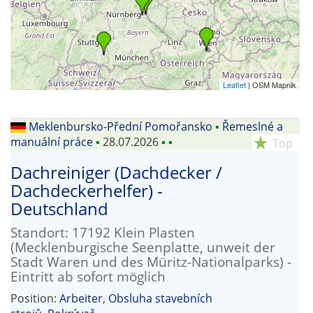
Leaflet
| OSM Mapnik
Meklenbursko-Přední Pomořansko
▪
Řemeslné a
manuální práce
▪
28.07.2026
▪
▪
star_rate
Top
Dachreiniger (Dachdecker /
Dachdeckerhelfer) -
Deutschland
Standort: 17192 Klein Plasten
(Mecklenburgische Seenplatte, unweit der
Stadt Waren und des Müritz-Nationalparks) -
Eintritt ab sofort möglich
Position:
Arbeiter
,
Obsluha stavebních