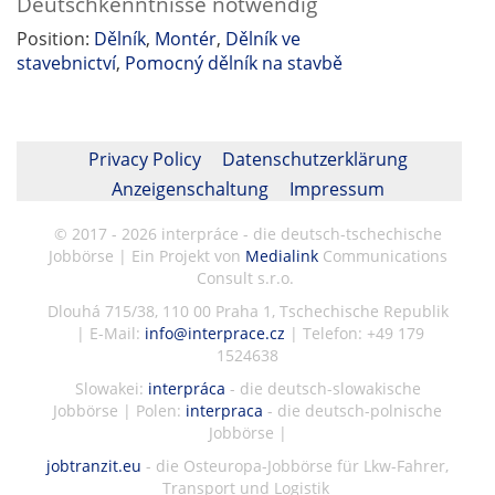
Deutschkenntnisse notwendig
Position:
Dělník
,
Montér
,
Dělník ve
stavebnictví
,
Pomocný dělník na stavbě
Privacy Policy
Datenschutzerklärung
Anzeigenschaltung
Impressum
© 2017 - 2026 interpráce - die deutsch-tschechische
Jobbörse | Ein Projekt von
Medialink
Communications
Consult s.r.o.
Dlouhá 715/38, 110 00 Praha 1, Tschechische Republik
| E-Mail:
info@interprace.cz
| Telefon: +49 179
1524638
Slowakei:
interpráca
- die deutsch-slowakische
Jobbörse | Polen:
interpraca
- die deutsch-polnische
Jobbörse |
jobtranzit.eu
- die Osteuropa-Jobbörse für Lkw-Fahrer,
Transport und Logistik