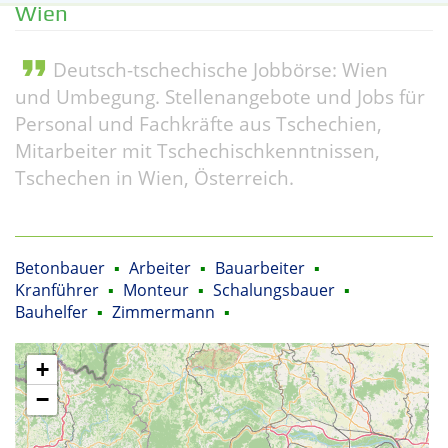
Wien
format_quote
Deutsch-tschechische Jobbörse: Wien
und Umbegung. Stellenangebote und Jobs für
Personal und Fachkräfte aus Tschechien,
Mitarbeiter mit Tschechischkenntnissen,
Tschechen in Wien, Österreich.
Betonbauer
▪
Arbeiter
▪
Bauarbeiter
▪
Kranführer
▪
Monteur
▪
Schalungsbauer
▪
Bauhelfer
▪
Zimmermann
▪
+
−