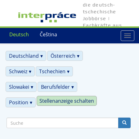
Direkt
die deutsch-
zum
tschechische
Inhalt
Jobbörse |
Fachkräfte aus
Tschechien
Deutsch
Čeština
Togg
navi
Deutschland
Österreich
Schweiz
Tschechien
Slowakei
Berufsfelder
Stellenanzeige schalten
Position
Suche