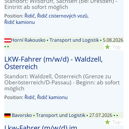
Standort: Wilsdruff, Sachsen (bei Dresden) -
Eintritt ab sofort möglich
Position:
Řidič
,
Řidič cisternových vozů
,
Řidič kamionu
Horní Rakousko
▪
Transport und Logistik
▪
5.08.2026
▪
▪
star_rate
Top
LKW-Fahrer (m/w/d) - Waldzell,
Österreich
Standort: Waldzell, Österreich (Grenze zu
Oberösterreich/D-Passau) - Beginn: ab sofort
möglich
Position:
Řidič
,
Řidič kamionu
Bavorsko
▪
Transport und Logistik
▪
27.07.2026
▪
▪
star_rate
Top
Lkw-Fahrer (m/w/d) im