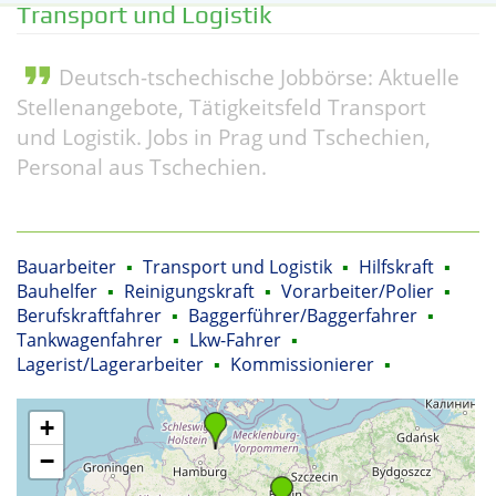
Transport und Logistik
format_quote
Deutsch-tschechische Jobbörse: Aktuelle
Stellenangebote, Tätigkeitsfeld Transport
und Logistik. Jobs in Prag und Tschechien,
Personal aus Tschechien.
Bauarbeiter
▪
Transport und Logistik
▪
Hilfskraft
▪
Bauhelfer
▪
Reinigungskraft
▪
Vorarbeiter/Polier
▪
Berufskraftfahrer
▪
Baggerführer/Baggerfahrer
▪
Tankwagenfahrer
▪
Lkw-Fahrer
▪
Lagerist/Lagerarbeiter
▪
Kommissionierer
▪
+
−