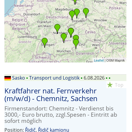
Leaflet
| OSM Mapnik
Sasko
▪
Transport und Logistik
▪
6.08.2026
▪
▪
star_rate
Top
Kraftfahrer nat. Fernverkehr
(m/w/d) - Chemnitz, Sachsen
Firmenstandort: Chemnitz - Verdienst bis
3000,- Euro brutto, zzgl.Spesen - Eintritt ab
sofort möglich
Position:
Řidič
,
Řidič kamionu