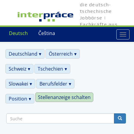
Direkt
die deutsch-
zum
tschechische
Inhalt
Jobbörse |
Fachkräfte aus
Tschechien
Deutsch
Čeština
Togg
navi
Deutschland
Österreich
Schweiz
Tschechien
Slowakei
Berufsfelder
Stellenanzeige schalten
Position
Suche