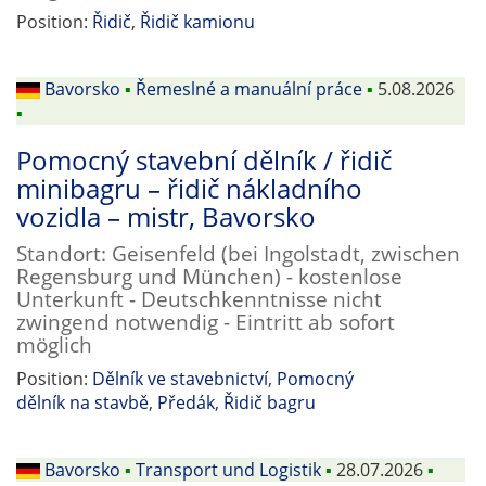
Position:
Řidič
,
Řidič kamionu
Bavorsko
▪
Řemeslné a manuální práce
▪
5.08.2026
▪
Pomocný stavební dělník / řidič
minibagru – řidič nákladního
vozidla – mistr, Bavorsko
Standort: Geisenfeld (bei Ingolstadt, zwischen
Regensburg und München) - kostenlose
Unterkunft - Deutschkenntnisse nicht
zwingend notwendig - Eintritt ab sofort
möglich
Position:
Dělník ve stavebnictví
,
Pomocný
dělník na stavbě
,
Předák
,
Řidič bagru
Bavorsko
▪
Transport und Logistik
▪
28.07.2026
▪