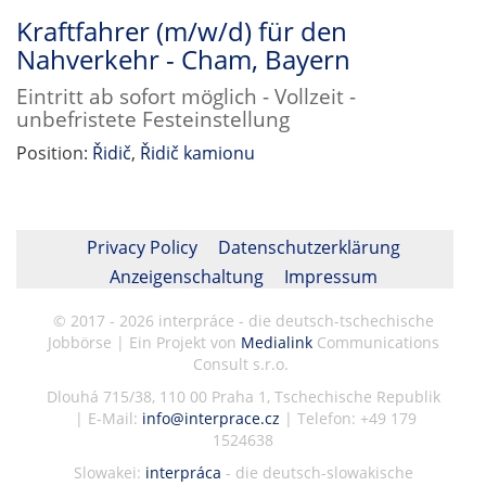
Kraftfahrer (m/w/d) für den
Nahverkehr - Cham, Bayern
Eintritt ab sofort möglich - Vollzeit -
unbefristete Festeinstellung
Position:
Řidič
,
Řidič kamionu
Privacy Policy
Datenschutzerklärung
Anzeigenschaltung
Impressum
© 2017 - 2026 interpráce - die deutsch-tschechische
Jobbörse | Ein Projekt von
Medialink
Communications
Consult s.r.o.
Dlouhá 715/38, 110 00 Praha 1, Tschechische Republik
| E-Mail:
info@interprace.cz
| Telefon: +49 179
1524638
Slowakei:
interpráca
- die deutsch-slowakische