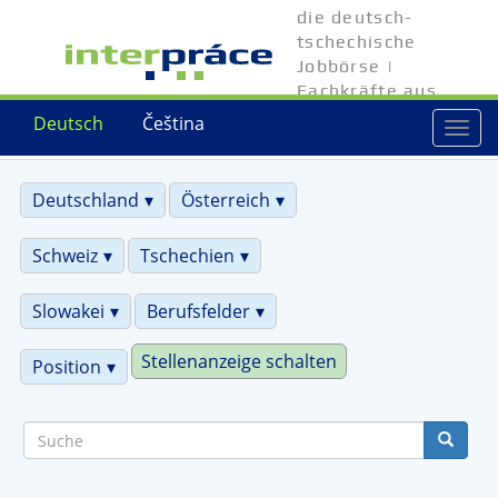
Direkt
die deutsch-
zum
tschechische
Inhalt
Jobbörse |
Fachkräfte aus
Tschechien
Deutsch
Čeština
Togg
navi
Deutschland
Österreich
Schweiz
Tschechien
Slowakei
Berufsfelder
Stellenanzeige schalten
Position
Suche