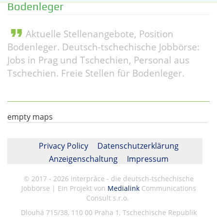
Bodenleger
format_quote
Aktuelle Stellenangebote, Position
Bodenleger. Deutsch-tschechische Jobbörse:
Jobs in Prag und Tschechien, Personal aus
Tschechien. Freie Stellen für Bodenleger.
empty maps
Privacy Policy
Datenschutzerklärung
Anzeigenschaltung
Impressum
© 2017 - 2026 interpráce - die deutsch-tschechische
Jobbörse | Ein Projekt von
Medialink
Communications
Consult s.r.o.
Dlouhá 715/38, 110 00 Praha 1, Tschechische Republik