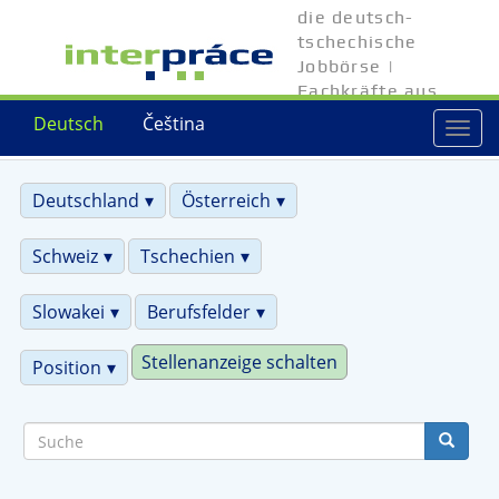
Direkt
die deutsch-
zum
tschechische
Inhalt
Jobbörse |
Fachkräfte aus
Tschechien
Deutsch
Čeština
Togg
navi
Deutschland
Österreich
Schweiz
Tschechien
Slowakei
Berufsfelder
Stellenanzeige schalten
Position
Suche