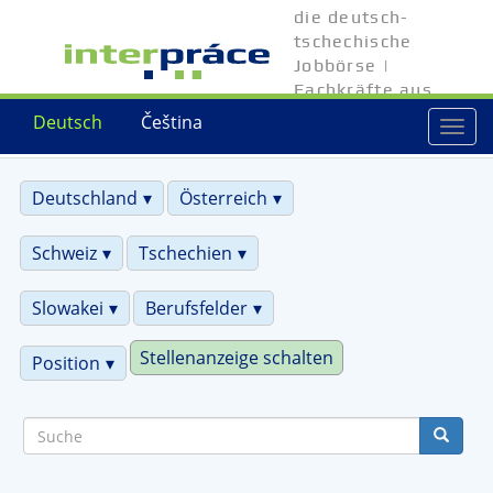
Direkt
die deutsch-
zum
tschechische
Inhalt
Jobbörse |
Fachkräfte aus
Tschechien
Deutsch
Čeština
Togg
navi
Deutschland
Österreich
Schweiz
Tschechien
Slowakei
Berufsfelder
Stellenanzeige schalten
Position
Suche