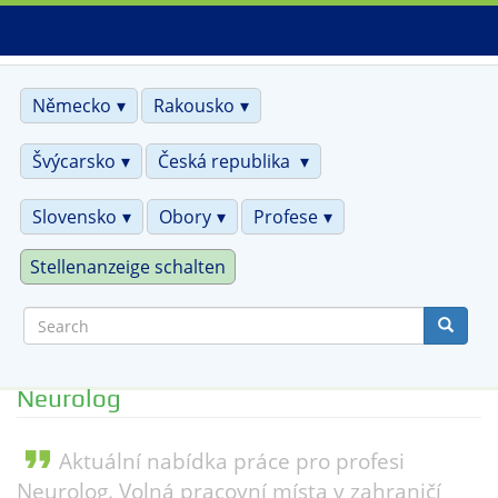
Skip
to
main
content
Německo
Rakousko
Švýcarsko
Česká republika
Slovensko
Obory
Profese
Stellenanzeige schalten
Search
Neurolog
format_quote
Aktuální nabídka práce pro profesi
Neurolog. Volná pracovní místa v zahraničí