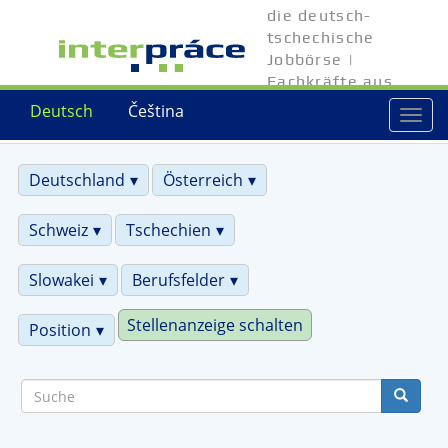
Direkt
die deutsch-
zum
tschechische
Inhalt
Jobbörse |
Fachkräfte aus
Tschechien
Deutsch
Čeština
Togg
navi
Deutschland
Österreich
Schweiz
Tschechien
Slowakei
Berufsfelder
Stellenanzeige schalten
Position
Suche