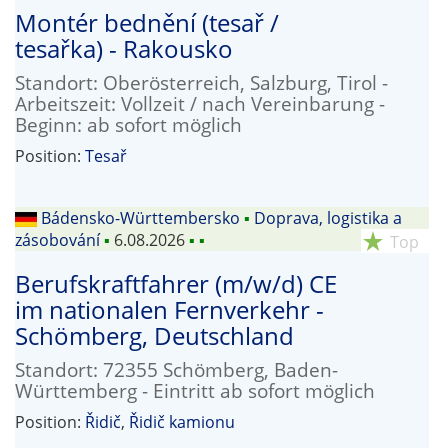
Montér bednění (tesař /
tesařka) - Rakousko
Standort: Oberösterreich, Salzburg, Tirol -
Arbeitszeit: Vollzeit / nach Vereinbarung -
Beginn: ab sofort möglich
Position:
Tesař
Bádensko-Württembersko
▪
Doprava, logistika a
zásobování
▪
6.08.2026
▪
▪
star_rate
Top
Berufskraftfahrer (m/w/d) CE
im nationalen Fernverkehr -
Schömberg, Deutschland
Standort: 72355 Schömberg, Baden-
Württemberg - Eintritt ab sofort möglich
Position:
Řidič
,
Řidič kamionu