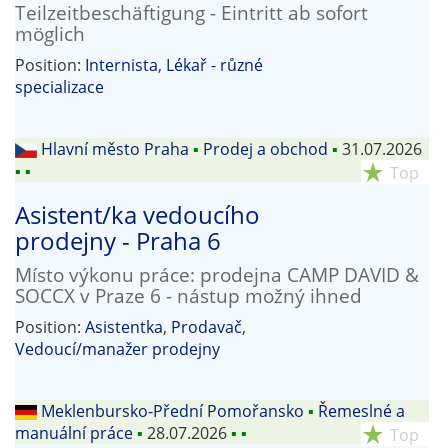
Teilzeitbeschäftigung - Eintritt ab sofort
möglich
Position:
Internista
,
Lékař - různé
specializace
Hlavní město Praha
▪
Prodej a obchod
▪
31.07.2026
▪
▪
star_rate
Top
Asistent/ka vedoucího
prodejny - Praha 6
Místo výkonu práce: prodejna CAMP DAVID &
SOCCX v Praze 6 - nástup možný ihned
Position:
Asistentka
,
Prodavač
,
Vedoucí/manažer prodejny
Meklenbursko-Přední Pomořansko
▪
Řemeslné a
manuální práce
▪
28.07.2026
▪
▪
star_rate
Top