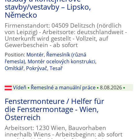
stavby/vestavby – Lipsko,
Německo
Firmenstandort: 04509 Delitzsch (nördlich
von Leipzig) - Arbeitsorte: deutschlandweit -
Unterkunft wird gestellt - Vollzeit, auf
Gewerbeschein - ab sofort
Position:
Montér
,
Řemeslník (různá
řemesla)
,
Montér ocelových konstrukci
,
Omítkář
,
Pokrývač
,
Tesař
Vídeň
▪
Řemeslné a manuální práce
▪
8.08.2026
▪
Fenstermonteure / Helfer für
die Fenstermontage - Wien,
Österreich
Arbeitsort: 1230 Wien, Bauvorhaben
innerhalb Wiens - Arbeitsbeginn: ab sofort