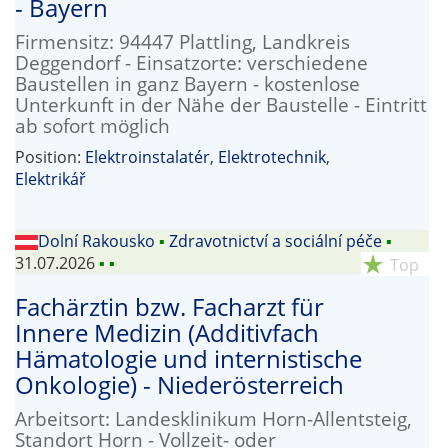
- Bayern
Firmensitz: 94447 Plattling, Landkreis
Deggendorf - Einsatzorte: verschiedene
Baustellen in ganz Bayern - kostenlose
Unterkunft in der Nähe der Baustelle - Eintritt
ab sofort möglich
Position:
Elektroinstalatér
,
Elektrotechnik
,
Elektrikář
Dolní Rakousko
▪
Zdravotnictví a sociální péče
▪
31.07.2026
▪
▪
star_rate
Top
Fachärztin bzw. Facharzt für
Innere Medizin (Additivfach
Hämatologie und internistische
Onkologie) - Niederösterreich
Arbeitsort: Landesklinikum Horn-Allentsteig,
Standort Horn - Vollzeit- oder