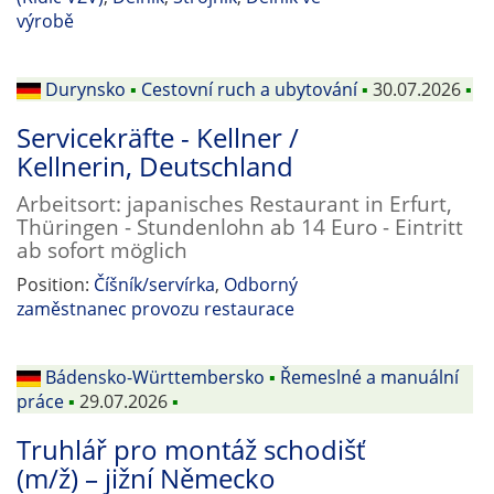
výrobě
Durynsko
▪
Cestovní ruch a ubytování
▪
30.07.2026
▪
Servicekräfte - Kellner /
Kellnerin, Deutschland
Arbeitsort: japanisches Restaurant in Erfurt,
Thüringen - Stundenlohn ab 14 Euro - Eintritt
ab sofort möglich
Position:
Číšník/servírka
,
Odborný
zaměstnanec provozu restaurace
Bádensko-Württembersko
▪
Řemeslné a manuální
práce
▪
29.07.2026
▪
Truhlář pro montáž schodišť
(m/ž) – jižní Německo