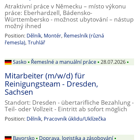
Atraktivní práce v Německu – místo výkonu
práce: Eberhardzell, Bádensko-
Württembersko - možnost ubytování – nástup
možný ihned
Position:
Dělník
,
Montér
,
Řemeslník (různá
řemesla)
,
Truhlář
Sasko
▪
Řemeslné a manuální práce
▪
28.07.2026
▪
Mitarbeiter (m/w/d) für
Reinigungsteam - Dresden,
Sachsen
Standort: Dresden - übertarifliche Bezahlung -
Teil- oder Vollzeit - Eintritt ab sofort möglich
Position:
Dělník
,
Pracovník úklidu/Uklízečka
Bavorsko
▪
Doprava, logistika a zásobování
▪