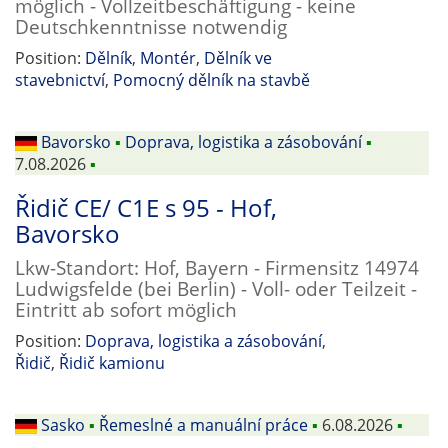
möglich - Vollzeitbeschäftigung - keine
Deutschkenntnisse notwendig
Position:
Dělník
,
Montér
,
Dělník ve
stavebnictví
,
Pomocný dělník na stavbě
Bavorsko
▪
Doprava, logistika a zásobování
▪
7.08.2026
▪
Řidič CE/ C1E s 95 - Hof,
Bavorsko
Lkw-Standort: Hof, Bayern - Firmensitz 14974
Ludwigsfelde (bei Berlin) - Voll- oder Teilzeit -
Eintritt ab sofort möglich
Position:
Doprava, logistika a zásobování
,
Řidič
,
Řidič kamionu
Sasko
▪
Řemeslné a manuální práce
▪
6.08.2026
▪