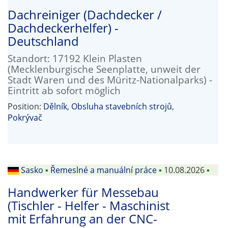
Dachreiniger (Dachdecker /
Dachdeckerhelfer) -
Deutschland
Standort: 17192 Klein Plasten
(Mecklenburgische Seenplatte, unweit der
Stadt Waren und des Müritz-Nationalparks) -
Eintritt ab sofort möglich
Position:
Dělník
,
Obsluha stavebních strojů
,
Pokrývač
Sasko
▪
Řemeslné a manuální práce
▪
10.08.2026
▪
Handwerker für Messebau
(Tischler - Helfer - Maschinist
mit Erfahrung an der CNC-