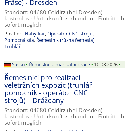
Fräse) - Dresden
Standort: 04680 Colditz (bei Dresden) -
kostenlose Unterkunft vorhanden - Eintritt ab
sofort möglich
Position:
Nábytkář
,
Operátor CNC strojů
,
Pomocná síla
,
Řemeslník (různá řemesla)
,
Truhlář
Sasko
▪
Řemeslné a manuální práce
▪
10.08.2026
▪
Řemeslníci pro realizaci
veletržních expozic (truhlář -
pomocník - operátor CNC
strojů) – Drážďany
Standort: 04680 Colditz (bei Dresden) -
kostenlose Unterkunft vorhanden - Eintritt ab
sofort möglich