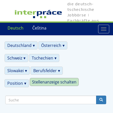
Direkt
die deutsch-
zum
tschechische
Inhalt
Jobbörse |
Fachkräfte aus
Tschechien
Deutsch
Čeština
Togg
navi
Deutschland
Österreich
Schweiz
Tschechien
Slowakei
Berufsfelder
Stellenanzeige schalten
Position
Suche