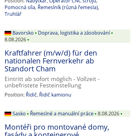
Position:
Nábytkář
,
Operátor CNC strojů
,
Pomocná síla
,
Řemeslník (různá řemesla)
,
Truhlář
Bavorsko
▪
Doprava, logistika a zásobování
▪
8.08.2026
▪
Kraftfahrer (m/w/d) für den
nationalen Fernverkehr ab
Standort Cham
Eintritt ab sofort möglich - Vollzeit -
unbefristete Festeinstellung
Position:
Řidič
,
Řidič kamionu
Sasko
▪
Řemeslné a manuální práce
▪
8.08.2026
▪
Montéři pro montované domy,
fasády a kontejnerové