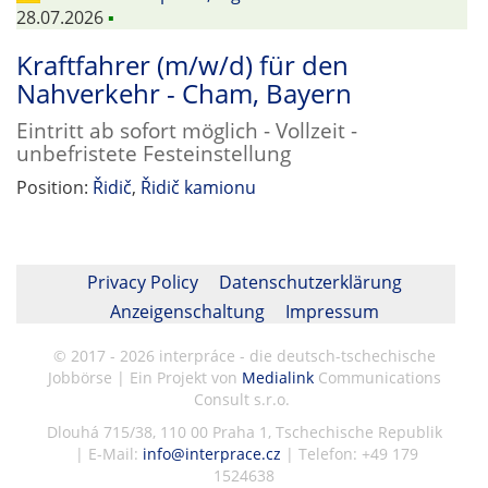
28.07.2026
▪
Kraftfahrer (m/w/d) für den
Nahverkehr - Cham, Bayern
Eintritt ab sofort möglich - Vollzeit -
unbefristete Festeinstellung
Position:
Řidič
,
Řidič kamionu
Privacy Policy
Datenschutzerklärung
Anzeigenschaltung
Impressum
© 2017 - 2026 interpráce - die deutsch-tschechische
Jobbörse | Ein Projekt von
Medialink
Communications
Consult s.r.o.
Dlouhá 715/38, 110 00 Praha 1, Tschechische Republik
| E-Mail:
info@interprace.cz
| Telefon: +49 179
1524638