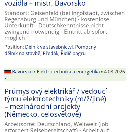
vozidla – mistr, Bavorsko
Standort: Geisenfeld (bei Ingolstadt, zwischen
Regensburg und München) - kostenlose
Unterkunft - Deutschkenntnisse nicht
zwingend notwendig - Eintritt ab sofort
möglich
Position:
Dělník ve stavebnictví
,
Pomocný
dělník na stavbě
,
Předák
,
Řidič bagru
Bavorsko
▪
Elektrotechnika a energetika
▪
4.08.2026
▪
Průmyslový elektrikář / vedoucí
týmu elektrotechniky (m/ž/jiné)
– mezinárodní projekty
(Německo, celosvětově)
Arbeitsorte: Deutschland, Weltweit (Job
erfordert Reisebereitschaft) - Arbeit auf