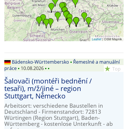
Leaflet
| OSM Mapnik
Bádensko-Württembersko
▪
Řemeslné a manuální
práce
▪
10.08.2026
▪
▪
star_rate
Top
Šalovači (montéři bednění /
tesaři), m/ž/jiné – region
Stuttgart, Německo
Arbeitsort: verschiedene Baustellen in
Deutschland - Firmenstandort: 72813
Würtingen (Region Stuttgart), Baden-
Württemberg - kostenlose Unterkunft - ab