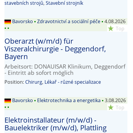
stavebních strojů
,
Stavební strojník
Bavorsko
▪
Zdravotnictví a sociální péče
▪
4.08.2026
▪
▪
star_rate
Top
Oberarzt (w/m/d) für
Viszeralchirurgie - Deggendorf,
Bayern
Arbeitsort: DONAUISAR Klinikum, Deggendorf
- Eintritt ab sofort möglich
Position:
Chirurg
,
Lékař - různé specializace
Bavorsko
▪
Elektrotechnika a energetika
▪
3.08.2026
▪
▪
star_rate
Top
Elektroinstallateur (m/w/d) -
Bauelektriker (m/w/d), Plattling