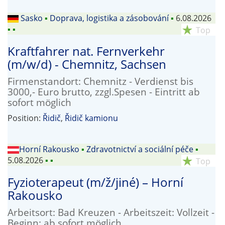
Sasko
▪
Doprava, logistika a zásobování
▪
6.08.2026
▪
▪
star_rate
Top
Kraftfahrer nat. Fernverkehr
(m/w/d) - Chemnitz, Sachsen
Firmenstandort: Chemnitz - Verdienst bis
3000,- Euro brutto, zzgl.Spesen - Eintritt ab
sofort möglich
Position:
Řidič
,
Řidič kamionu
Horní Rakousko
▪
Zdravotnictví a sociální péče
▪
5.08.2026
▪
▪
star_rate
Top
Fyzioterapeut (m/ž/jiné) – Horní
Rakousko
Arbeitsort: Bad Kreuzen - Arbeitszeit: Vollzeit -
Beginn: ab sofort möglich