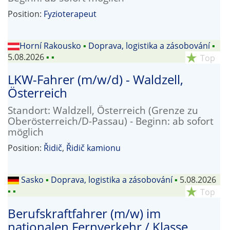
Position:
Fyzioterapeut
Horní Rakousko
▪
Doprava, logistika a zásobování
▪
5.08.2026
▪
▪
star_rate
Top
LKW-Fahrer (m/w/d) - Waldzell,
Österreich
Standort: Waldzell, Österreich (Grenze zu
Oberösterreich/D-Passau) - Beginn: ab sofort
möglich
Position:
Řidič
,
Řidič kamionu
Sasko
▪
Doprava, logistika a zásobování
▪
5.08.2026
▪
▪
star_rate
Top
Berufskraftfahrer (m/w) im
nationalen Fernverkehr / Klasse