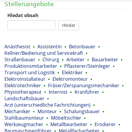
Stellenangebote
Hledat obsah
Hledat
Anästhesist
▪
Assistentin
▪
Betonbauer
▪
Kellner/Bedienung und Servicekraft
▪
Straßenbauer
▪
Chirurg
▪
Arbeiter
▪
Bauarbeiter
▪
Produktionsmitarbeiter
▪
Pflasterer/Steinleger
▪
Transport und Logistik
▪
Elektriker
▪
Elektroinstallateur
▪
Elektromonteur
▪
Elektrotechniker
▪
Fräser/Zerspanungsmechaniker
▪
Physiotherapeut
▪
Internist
▪
Kranführer
▪
Landschaftsbauer
▪
Arzt (unterschiedliche Fachrichtungen)
▪
Mechaniker
▪
Monteur
▪
Schalungsbauer
▪
Stahlbaumonteur
▪
Möbeltischler
▪
Werkzeugmacher
▪
Metallbearbeiter
▪
Erodierer
▪
Baumaschinenführer
▪
Metallfacharbeiter
▪