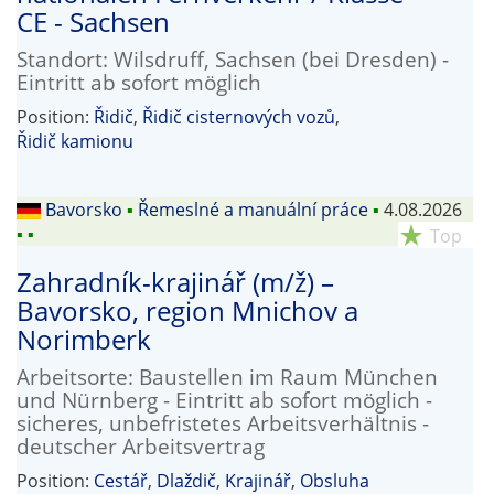
CE - Sachsen
Standort: Wilsdruff, Sachsen (bei Dresden) -
Eintritt ab sofort möglich
Position:
Řidič
,
Řidič cisternových vozů
,
Řidič kamionu
Bavorsko
▪
Řemeslné a manuální práce
▪
4.08.2026
▪
▪
star_rate
Top
Zahradník-krajinář (m/ž) –
Bavorsko, region Mnichov a
Norimberk
Arbeitsorte: Baustellen im Raum München
und Nürnberg - Eintritt ab sofort möglich -
sicheres, unbefristetes Arbeitsverhältnis -
deutscher Arbeitsvertrag
Position:
Cestář
,
Dlaždič
,
Krajinář
,
Obsluha