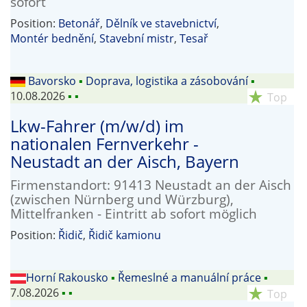
sofort
Position:
Betonář
,
Dělník ve stavebnictví
,
Montér bednění
,
Stavební mistr
,
Tesař
Bavorsko
▪
Doprava, logistika a zásobování
▪
10.08.2026
▪
▪
star_rate
Top
Lkw-Fahrer (m/w/d) im
nationalen Fernverkehr -
Neustadt an der Aisch, Bayern
Firmenstandort: 91413 Neustadt an der Aisch
(zwischen Nürnberg und Würzburg),
Mittelfranken - Eintritt ab sofort möglich
Position:
Řidič
,
Řidič kamionu
Horní Rakousko
▪
Řemeslné a manuální práce
▪
7.08.2026
▪
▪
star_rate
Top