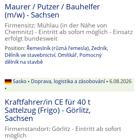
Maurer / Putzer / Bauhelfer
(m/w) - Sachsen
Firmensitz: Mühlau (in der Nähe von
Chemnitz) - Eintritt ab sofort möglich - Einsatz
erfolgt bundesweit
Position:
Řemeslník (různá řemesla)
,
Zedník
,
Dělník ve stavebnictví
,
Omítkář
,
Pomocný
dělník na stavbě
Sasko
▪
Doprava, logistika a zásobování
▪
6.08.2026
▪
Kraftfahrer/in CE für 40 t
Sattelzug (Frigo) - Görlitz,
Sachsen
Firmenstandort: Görlitz - Eintritt ab sofort
möglich