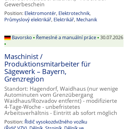
Gewerbeschein
Position:
Elektromontér
,
Elektrotechnik
,
Průmyslový elektrikář
,
Elektrikář
,
Mechanik
Bavorsko
▪
Řemeslné a manuální práce
▪
30.07.2026
▪
Maschinist /
Produktionsmitarbeiter für
Sägewerk – Bayern,
Grenzregion
Standort: Hagendorf, Waidhaus (nur wenige
Autominuten vom Grenzübergang
Waidhaus/Rozvadov entfernt) - modifizierte
4-Tage-Woche - unbefristetes
Arbeitsverhältnis - Eintritt ab sofort möglich
Position:
Řidič vysokozdvižného vozíku
(Řidič VZV)
,
Dělník
,
Strojník
,
Dělník ve