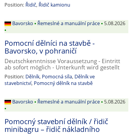
Position:
Řidič
,
Řidič kamionu
Bavorsko
▪
Řemeslné a manuální práce
▪
5.08.2026
▪
Pomocní dělníci na stavbě -
Bavorsko, v pohraničí
Deutschkenntnisse Voraussetzung - Eintritt
ab sofort möglich - Unterkunft wird gestellt
Position:
Dělník
,
Pomocná síla
,
Dělník ve
stavebnictví
,
Pomocný dělník na stavbě
Bavorsko
▪
Řemeslné a manuální práce
▪
5.08.2026
▪
Pomocný stavební dělník / řidič
minibagru – řidič nákladního