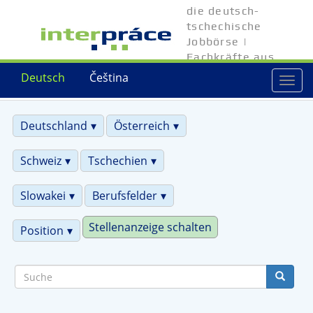
Direkt
die deutsch-
zum
tschechische
Inhalt
Jobbörse |
Fachkräfte aus
Tschechien
Deutsch
Čeština
Togg
navi
Deutschland
Österreich
Schweiz
Tschechien
Slowakei
Berufsfelder
Stellenanzeige schalten
Position
Suche