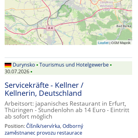
Leaflet
| OSM Mapnik
Durynsko
▪
Tourismus und Hotelgewerbe
▪
30.07.2026
▪
Servicekräfte - Kellner /
Kellnerin, Deutschland
Arbeitsort: japanisches Restaurant in Erfurt,
Thüringen - Stundenlohn ab 14 Euro - Eintritt
ab sofort möglich
Position:
Číšník/servírka
,
Odborný
zaměstnanec provozu restaurace