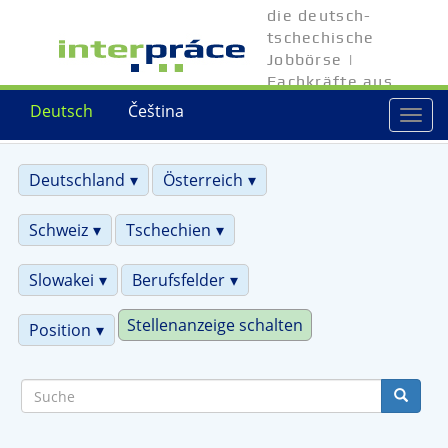
Direkt
die deutsch-
zum
tschechische
Inhalt
Jobbörse |
Fachkräfte aus
Tschechien
Deutsch
Čeština
Togg
navi
Deutschland
Österreich
Schweiz
Tschechien
Slowakei
Berufsfelder
Stellenanzeige schalten
Position
Suche