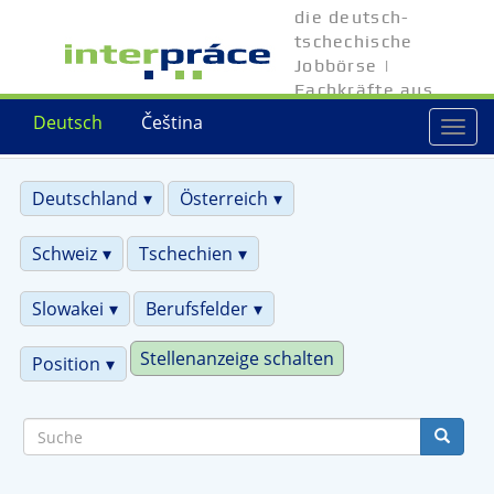
Direkt
die deutsch-
zum
tschechische
Inhalt
Jobbörse |
Fachkräfte aus
Tschechien
Deutsch
Čeština
Togg
navi
Deutschland
Österreich
Schweiz
Tschechien
Slowakei
Berufsfelder
Stellenanzeige schalten
Position
Suche