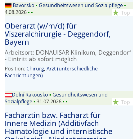
Bavorsko
▪
Gesundheitswesen und Sozialpflege
▪
4.08.2026
▪
▪
star_rate
Top
Oberarzt (w/m/d) für
Viszeralchirurgie - Deggendorf,
Bayern
Arbeitsort: DONAUISAR Klinikum, Deggendorf
- Eintritt ab sofort möglich
Position:
Chirurg
,
Arzt (unterschiedliche
Fachrichtungen)
Dolní Rakousko
▪
Gesundheitswesen und
Sozialpflege
▪
31.07.2026
▪
▪
star_rate
Top
Fachärztin bzw. Facharzt für
Innere Medizin (Additivfach
Hämatologie und internistische