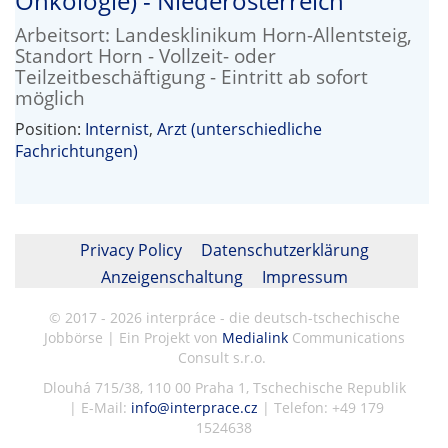
Onkologie) - Niederösterreich
Arbeitsort: Landesklinikum Horn-Allentsteig,
Standort Horn - Vollzeit- oder
Teilzeitbeschäftigung - Eintritt ab sofort
möglich
Position:
Internist
,
Arzt (unterschiedliche
Fachrichtungen)
Privacy Policy
Datenschutzerklärung
Anzeigenschaltung
Impressum
© 2017 - 2026 interpráce - die deutsch-tschechische
Jobbörse | Ein Projekt von
Medialink
Communications
Consult s.r.o.
Dlouhá 715/38, 110 00 Praha 1, Tschechische Republik
| E-Mail:
info@interprace.cz
| Telefon: +49 179
1524638