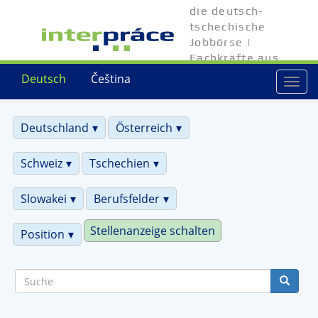
Direkt
die deutsch-
zum
tschechische
Inhalt
Jobbörse |
Fachkräfte aus
Tschechien
Deutsch
Čeština
Togg
navi
Deutschland
Österreich
Schweiz
Tschechien
Slowakei
Berufsfelder
Stellenanzeige schalten
Position
Suche