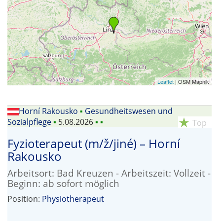
Leaflet
| OSM Mapnik
Horní Rakousko
▪
Gesundheitswesen und
Sozialpflege
▪
5.08.2026
▪
▪
star_rate
Top
Fyzioterapeut (m/ž/jiné) – Horní
Rakousko
Arbeitsort: Bad Kreuzen - Arbeitszeit: Vollzeit -
Beginn: ab sofort möglich
Position:
Physiotherapeut