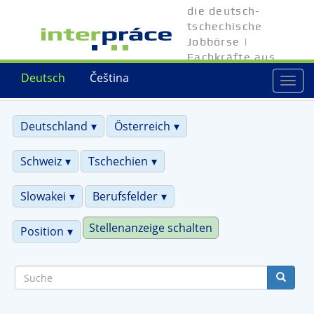
Direkt
die deutsch-
zum
tschechische
Inhalt
Jobbörse |
Fachkräfte aus
Tschechien
Deutsch
Čeština
Togg
navi
Deutschland
Österreich
Schweiz
Tschechien
Slowakei
Berufsfelder
Stellenanzeige schalten
Position
Suche