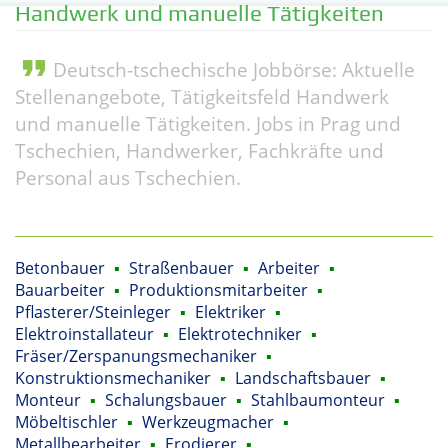
Handwerk und manuelle Tätigkeiten
format_quote
Deutsch-tschechische Jobbörse: Aktuelle
Stellenangebote, Tätigkeitsfeld Handwerk
und manuelle Tätigkeiten. Jobs in Prag und
Tschechien, Handwerker, Fachkräfte und
Personal aus Tschechien.
Betonbauer
▪
Straßenbauer
▪
Arbeiter
▪
Bauarbeiter
▪
Produktionsmitarbeiter
▪
Pflasterer/Steinleger
▪
Elektriker
▪
Elektroinstallateur
▪
Elektrotechniker
▪
Fräser/Zerspanungsmechaniker
▪
Konstruktionsmechaniker
▪
Landschaftsbauer
▪
Monteur
▪
Schalungsbauer
▪
Stahlbaumonteur
▪
Möbeltischler
▪
Werkzeugmacher
▪
Metallbearbeiter
▪
Erodierer
▪