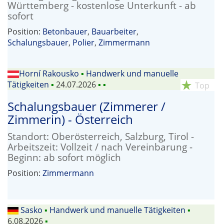
Württemberg - kostenlose Unterkunft - ab
sofort
Position:
Betonbauer
,
Bauarbeiter
,
Schalungsbauer
,
Polier
,
Zimmermann
Horní Rakousko
▪
Handwerk und manuelle
Tätigkeiten
▪
24.07.2026
▪
▪
star_rate
Top
Schalungsbauer (Zimmerer /
Zimmerin) - Österreich
Standort: Oberösterreich, Salzburg, Tirol -
Arbeitszeit: Vollzeit / nach Vereinbarung -
Beginn: ab sofort möglich
Position:
Zimmermann
Sasko
▪
Handwerk und manuelle Tätigkeiten
▪
6.08.2026
▪