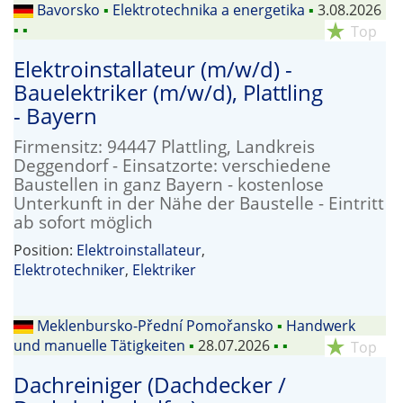
Bavorsko
▪
Elektrotechnika a energetika
▪
3.08.2026
▪
▪
star_rate
Top
Elektroinstallateur (m/w/d) -
Bauelektriker (m/w/d), Plattling
- Bayern
Firmensitz: 94447 Plattling, Landkreis
Deggendorf - Einsatzorte: verschiedene
Baustellen in ganz Bayern - kostenlose
Unterkunft in der Nähe der Baustelle - Eintritt
ab sofort möglich
Position:
Elektroinstallateur
,
Elektrotechniker
,
Elektriker
Meklenbursko-Přední Pomořansko
▪
Handwerk
und manuelle Tätigkeiten
▪
28.07.2026
▪
▪
star_rate
Top
Dachreiniger (Dachdecker /