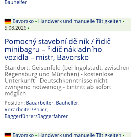
Bauhelfer
Bavorsko
▪
Handwerk und manuelle Tätigkeiten
▪
5.08.2026
▪
Pomocný stavební dělník / řidič
minibagru – řidič nákladního
vozidla – mistr, Bavorsko
Standort: Geisenfeld (bei Ingolstadt, zwischen
Regensburg und München) - kostenlose
Unterkunft - Deutschkenntnisse nicht
zwingend notwendig - Eintritt ab sofort
möglich
Position:
Bauarbeiter
,
Bauhelfer
,
Vorarbeiter/Polier
,
Baggerführer/Baggerfahrer
Bavorsko
▪
Handwerk und manuelle Tätigkeiten
▪