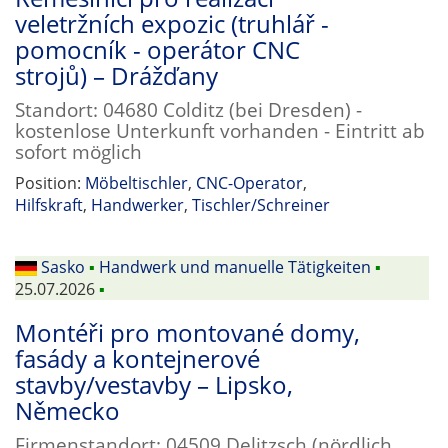
veletržních expozic (truhlář -
pomocník - operátor CNC
strojů) – Drážďany
Standort: 04680 Colditz (bei Dresden) -
kostenlose Unterkunft vorhanden - Eintritt ab
sofort möglich
Position:
Möbeltischler
,
CNC-Operator
,
Hilfskraft
,
Handwerker
,
Tischler/Schreiner
Sasko
▪
Handwerk und manuelle Tätigkeiten
▪
25.07.2026
▪
Montéři pro montované domy,
fasády a kontejnerové
stavby/vestavby – Lipsko,
Německo
Firmenstandort: 04509 Delitzsch (nördlich