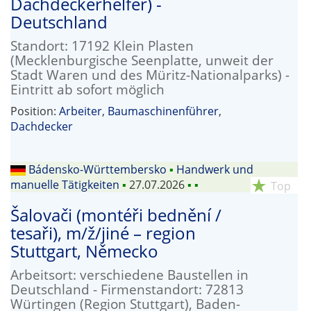
Dachdeckerhelfer) -
Deutschland
Standort: 17192 Klein Plasten
(Mecklenburgische Seenplatte, unweit der
Stadt Waren und des Müritz-Nationalparks) -
Eintritt ab sofort möglich
Position:
Arbeiter
,
Baumaschinenführer
,
Dachdecker
Bádensko-Württembersko
▪
Handwerk und
manuelle Tätigkeiten
▪
27.07.2026
▪
▪
star_rate
Top
Šalovači (montéři bednění /
tesaři), m/ž/jiné – region
Stuttgart, Německo
Arbeitsort: verschiedene Baustellen in
Deutschland - Firmenstandort: 72813
Würtingen (Region Stuttgart), Baden-