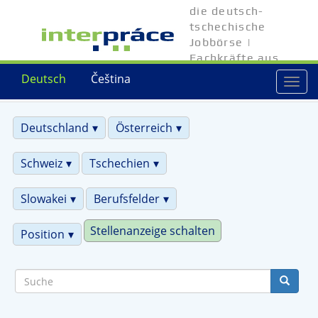
Direkt
die deutsch-
zum
tschechische
Inhalt
Jobbörse |
Fachkräfte aus
Tschechien
Deutsch
Čeština
Togg
navi
Deutschland
Österreich
Schweiz
Tschechien
Slowakei
Berufsfelder
Stellenanzeige schalten
Position
Suche