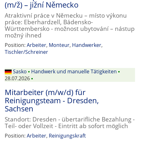
(m/ž) – jižní Německo
Atraktivní práce v Německu – místo výkonu
práce: Eberhardzell, Bádensko-
Württembersko - možnost ubytování – nástup
možný ihned
Position:
Arbeiter
,
Monteur
,
Handwerker
,
Tischler/Schreiner
Sasko
▪
Handwerk und manuelle Tätigkeiten
▪
28.07.2026
▪
Mitarbeiter (m/w/d) für
Reinigungsteam - Dresden,
Sachsen
Standort: Dresden - übertarifliche Bezahlung -
Teil- oder Vollzeit - Eintritt ab sofort möglich
Position:
Arbeiter
,
Reinigungskraft