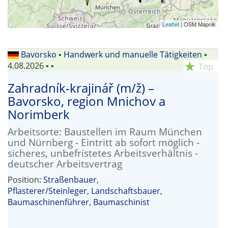
Leaflet
| OSM Mapnik
Bavorsko
▪
Handwerk und manuelle Tätigkeiten
▪
4.08.2026
▪
▪
star_rate
Top
Zahradník-krajinář (m/ž) –
Bavorsko, region Mnichov a
Norimberk
Arbeitsorte: Baustellen im Raum München
und Nürnberg - Eintritt ab sofort möglich -
sicheres, unbefristetes Arbeitsverhältnis -
deutscher Arbeitsvertrag
Position:
Straßenbauer
,
Pflasterer/Steinleger
,
Landschaftsbauer
,
Baumaschinenführer
,
Baumaschinist