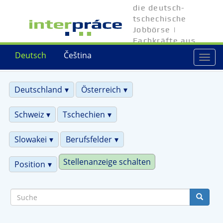
Direkt
die deutsch-
zum
tschechische
Inhalt
Jobbörse |
Fachkräfte aus
Tschechien
Deutsch
Čeština
Togg
navi
Deutschland
Österreich
Schweiz
Tschechien
Slowakei
Berufsfelder
Stellenanzeige schalten
Position
Suche