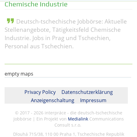
Chemische Industrie
format_quote
Deutsch-tschechische Jobbörse: Aktuelle
Stellenangebote, Tätigkeitsfeld Chemische
Industrie. Jobs in Prag und Tschechien,
Personal aus Tschechien.
empty maps
Privacy Policy
Datenschutzerklärung
Anzeigenschaltung
Impressum
© 2017 - 2026 interpráce - die deutsch-tschechische
Jobbörse | Ein Projekt von
Medialink
Communications
Consult s.r.o.
Dlouhá 715/38, 110 00 Praha 1, Tschechische Republik