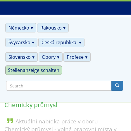
Skip
to
main
content
Německo
Rakousko
Švýcarsko
Česká republika
Slovensko
Obory
Profese
Stellenanzeige schalten
Search
Chemický průmysl
format_quote
Aktuální nabídka práce v oboru
Chemický průmysl - volná pracovní místa v