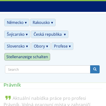
Skip
to
main
content
Německo
Rakousko
Švýcarsko
Česká republika
Slovensko
Obory
Profese
Stellenanzeige schalten
Search
Právník
format_quote
Aktuální nabídka práce pro profesi
Právník. Volná pracovní místa v zahraničí