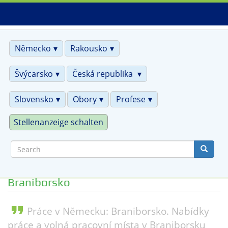
Skip
to
main
content
Německo
Rakousko
Švýcarsko
Česká republika
Slovensko
Obory
Profese
Stellenanzeige schalten
Search
Braniborsko
format_quote
Práce v Německu: Braniborsko. Nabídky
práce a volná pracovní místa v Braniborsku