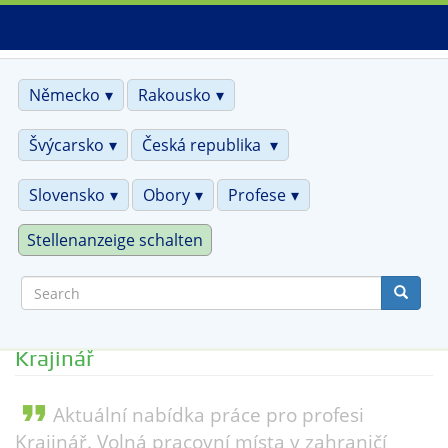
Skip
to
main
content
Německo
Rakousko
Švýcarsko
Česká republika
Slovensko
Obory
Profese
Stellenanzeige schalten
Search
Krajinář
format_quote
Aktuální nabídka práce pro profesi
Krajinář. Volná pracovní místa v zahraničí